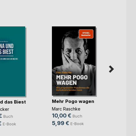
Mehr Pogo wagen
d das Biest
Trotz
Marc Raschke
ücker
Dr. med
10,00 €
Wiega
€
Buch
Buch
11,99
5,99 €
€
E-Book
E-Book
7,99