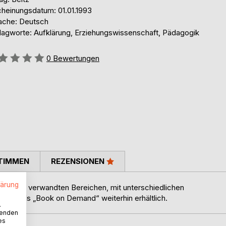
cheinungsdatum: 01.01.1993
ache: Deutsch
lagworte: Aufklärung, Erziehungswissenschaft, Pädagogik
ertung::
0
Bewertungen
TIMMEN
REZENSIONEN
lärung
gik und verwandten Bereichen, mit unterschiedlichen
gen –als „Book on Demand“ weiterhin erhältlich.
.
wenden
es