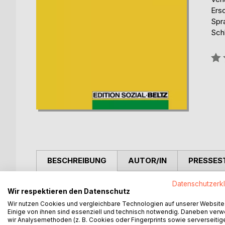
Ers
Spr
Sch
Bew
0%
BESCHREIBUNG
AUTOR/IN
PRESSES
Datenschutzerk
Bewährte Publikationen aus Wissenschaft, Pädago
Wir respektieren den Datenschutz
theoretischen und praktischen Schwerpunktsetzun
Wir nutzen Cookies und vergleichbare Technologien auf unserer Website
Einige von ihnen sind essenziell und technisch notwendig. Daneben ver
wir Analysemethoden (z. B. Cookies oder Fingerprints sowie serverseitig