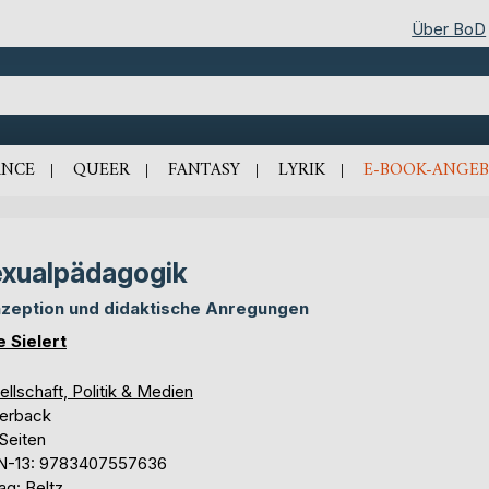
Über BoD
NCE
QUEER
FANTASY
LYRIK
E-BOOK-ANGEB
xualpädagogik
zeption und didaktische Anregungen
 Sielert
llschaft, Politik & Medien
erback
Seiten
N-13: 9783407557636
ag: Beltz