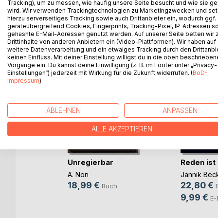
Tracking), um zu messen, wie häufig unsere Seite besucht und wie sie ge
wird. Wir verwenden Trackingtechnologien zu Marketingzwecken und se
WEITERE TITEL BEI
Bo
hierzu serverseitiges Tracking sowie auch Drittanbieter ein, wodurch ggf.
geräteübergreifend Cookies, Fingerprints, Tracking-Pixel, IP-Adressen s
gehashte E-Mail-Adressen genutzt werden. Auf unserer Seite betten wir
Drittinhalte von anderen Anbietern ein (Video-Plattformen). Wir haben auf
weitere Datenverarbeitung und ein etwaiges Tracking durch den Drittanbi
keinen Einfluss. Mit deiner Einstellung willigst du in die oben beschriebe
Vorgänge ein. Du kannst deine Einwilligung (z. B. im Footer unter „Privacy-
Einstellungen“) jederzeit mit Wirkung für die Zukunft widerrufen. (
BoD-
Impressum
)
ABLEHNEN
ANPASSEN
ALLE AKZEPTIEREN
Unregierbar
Reden ist
ift zum
 Di(...)
A. Non
Jannik Bec
(Hrsg.)
18,99 €
22,80 €
Buch
9,99 €
h
E-
ok