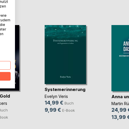
nutzt
tzen
D
owie
 zudem
 die
eter
nen
Systemerinnerung
 Gold
Anna un
Evelyn Veris
14,99 €
kers
Buch
Martin R
9,99 €
24,99 
Buch
E-Book
13,99 
Book