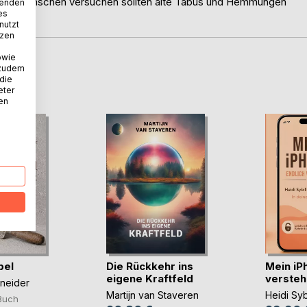
 Wie Menschen versuchen sollten alte Tabus und Hemmungen
wenden
es
nutzt
tzen
owie
 zudem
D
 die
eter
nen
bel
Die Rückkehr ins
Mein iP
eigene Kraftfeld
verstehe
hneider
Martijn van Staveren
Heidi Syb
Buch