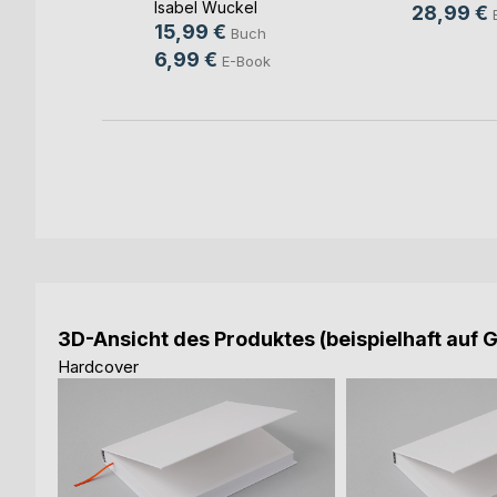
orn
Isabel Wuckel
28,99 €
15,99 €
Buch
6,99 €
ok
E-Book
3D-Ansicht des Produktes (beispielhaft auf 
Hardcover