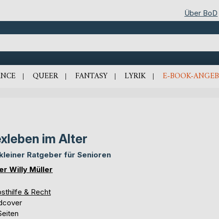
Über BoD
NCE
QUEER
FANTASY
LYRIK
E-BOOK-ANGEB
xleben im Alter
 kleiner Ratgeber für Senioren
er Willy Müller
sthilfe & Recht
dcover
Seiten