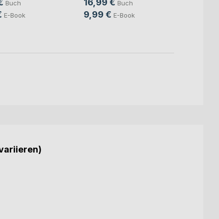
€
16,99 €
18,0
Buch
Buch
€
9,99 €
7,99
E-Book
E-Book
variieren)