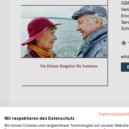
ISB
Ver
Ers
Spr
Sch
Bew
0%
erhä
Datenschutzerk
BESCHREIBUNG
AUTOR/IN
PRESSES
Wir respektieren den Datenschutz
Wir nutzen Cookies und vergleichbare Technologien auf unserer Website