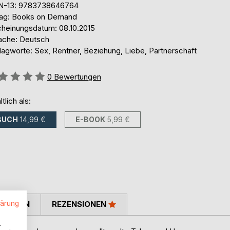
N-13: 9783738646764
lag: Books on Demand
cheinungsdatum: 08.10.2015
ache: Deutsch
lagworte: Sex, Rentner, Beziehung, Liebe, Partnerschaft
ertung::
0
Bewertungen
ltlich als:
BUCH
14,99 €
E-BOOK
5,99 €
lärung
TIMMEN
REZENSIONEN
.