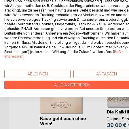
Partnersuche, Liebes und sexuelle Beziehungen.
Einige von ihnen sind essenziell und technisch notwendig. Daneben ver
wir Analysemethoden (z. B. Cookies oder Fingerprints sowie serverseitig
abzubauen. Beispiele für Sex im hohen Alter.
Tracking), um zu messen, wie häufig unsere Seite besucht und wie sie ge
wird. Wir verwenden Trackingtechnologien zu Marketingzwecken und se
hierzu serverseitiges Tracking sowie auch Drittanbieter ein, wodurch ggf.
geräteübergreifend Cookies, Fingerprints, Tracking-Pixel, IP-Adressen s
gehashte E-Mail-Adressen genutzt werden. Auf unserer Seite betten wir
WEITERE TITEL BEI
Bo
Drittinhalte von anderen Anbietern ein (Video-Plattformen). Wir haben auf
weitere Datenverarbeitung und ein etwaiges Tracking durch den Drittanbi
keinen Einfluss. Mit deiner Einstellung willigst du in die oben beschriebe
Vorgänge ein. Du kannst deine Einwilligung (z. B. im Footer unter „Privacy-
Einstellungen“) jederzeit mit Wirkung für die Zukunft widerrufen. (
BoD-
Impressum
)
ABLEHNEN
ANPASSEN
ALLE AKZEPTIEREN
Die Kalkfi
uide für
Käse geht auch ohne
Tatjana Sc
ter
Wein!
39,00 €