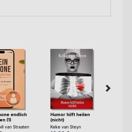
hone endlich
Humor hilft heilen
Mit ei
n (1)
(nicht)
Ewigk
ill van Straaten
Keke van Steyn
Manfr