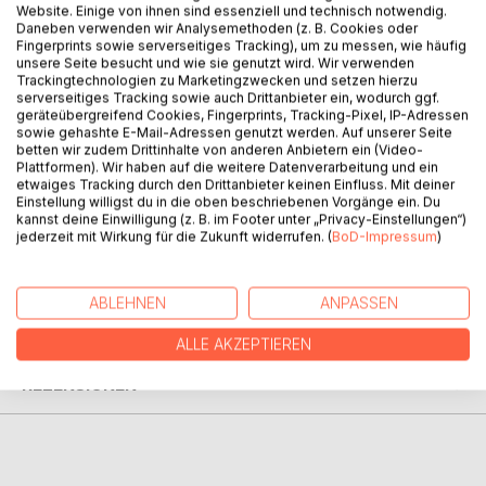
Website. Einige von ihnen sind essenziell und technisch notwendig.
Daneben verwenden wir Analysemethoden (z. B. Cookies oder
Fingerprints sowie serverseitiges Tracking), um zu messen, wie häufig
unsere Seite besucht und wie sie genutzt wird. Wir verwenden
Trackingtechnologien zu Marketingzwecken und setzen hierzu
BESCHREIBUNG
serverseitiges Tracking sowie auch Drittanbieter ein, wodurch ggf.
geräteübergreifend Cookies, Fingerprints, Tracking-Pixel, IP-Adressen
sowie gehashte E-Mail-Adressen genutzt werden. Auf unserer Seite
betten wir zudem Drittinhalte von anderen Anbietern ein (Video-
In diesem Buch erfährt man alles über die Liebe und was
Plattformen). Wir haben auf die weitere Datenverarbeitung und ein
es heißt, normal zu sein. Man lernt, wie man zu sich selbst
etwaiges Tracking durch den Drittanbieter keinen Einfluss. Mit deiner
Einstellung willigst du in die oben beschriebenen Vorgänge ein. Du
findet und was es bedeuten kann, eine Ratte zu ermorden.
kannst deine Einwilligung (z. B. im Footer unter „Privacy-Einstellungen“)
jederzeit mit Wirkung für die Zukunft widerrufen. (
BoD-Impressum
)
AUTOR/IN
ABLEHNEN
ANPASSEN
PRESSESTIMMEN
ALLE AKZEPTIEREN
REZENSIONEN