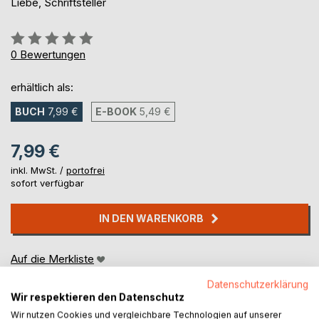
Liebe, Schriftsteller
Bewertung::
0%
0
Bewertungen
erhältlich als:
BUCH
7,99 €
E-BOOK
5,49 €
7,99 €
inkl. MwSt. /
portofrei
sofort verfügbar
IN DEN WARENKORB
Auf die Merkliste
Titel bewerten
Datenschutzerklärung
Wir respektieren den Datenschutz
Wir nutzen Cookies und vergleichbare Technologien auf unserer