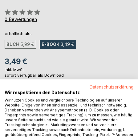
Bewertung::
0%
0
Bewertungen
erhältlich als:
BUCH
5,99 €
E-BOOK
3,49 €
3,49 €
inkl. MwSt.
sofort verfügbar als Download
Datenschutzerklärung
Wir respektieren den Datenschutz
IN DEN WARENKORB
Wir nutzen Cookies und vergleichbare Technologien auf unserer
Website. Einige von ihnen sind essenziell und technisch notwendig.
Daneben verwenden wir Analysemethoden (z. B. Cookies oder
Auf die Merkliste
Fingerprints sowie serverseitiges Tracking), um zu messen, wie häufig
unsere Seite besucht und wie sie genutzt wird. Wir verwenden
Titel bewerten
Trackingtechnologien zu Marketingzwecken und setzen hierzu
serverseitiges Tracking sowie auch Drittanbieter ein, wodurch ggf.
geräteübergreifend Cookies, Fingerprints, Tracking-Pixel, IP-Adressen