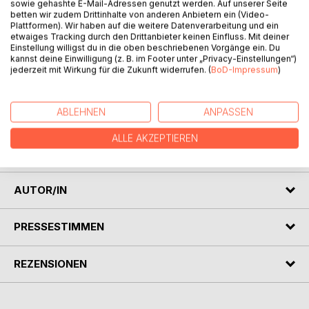
sowie gehashte E-Mail-Adressen genutzt werden. Auf unserer Seite
betten wir zudem Drittinhalte von anderen Anbietern ein (Video-
Plattformen). Wir haben auf die weitere Datenverarbeitung und ein
etwaiges Tracking durch den Drittanbieter keinen Einfluss. Mit deiner
Einstellung willigst du in die oben beschriebenen Vorgänge ein. Du
kannst deine Einwilligung (z. B. im Footer unter „Privacy-Einstellungen“)
BESCHREIBUNG
jederzeit mit Wirkung für die Zukunft widerrufen. (
BoD-Impressum
)
Sex, Sex und abermals Sex! Das ist doch anrüchig! Nicht
ABLEHNEN
ANPASSEN
unbedingt. Es hängt vom Kontext ab. Aber: Sex mit
tödlichen Folgen? Das kann doch nur schmutzig sein.
ALLE AKZEPTIEREN
Immer mit der Ruhe! Interessant schon, aber nicht schlimm.
AUTOR/IN
PRESSESTIMMEN
REZENSIONEN