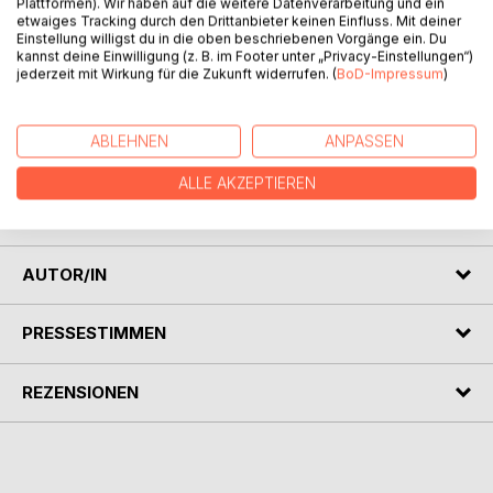
Plattformen). Wir haben auf die weitere Datenverarbeitung und ein
etwaiges Tracking durch den Drittanbieter keinen Einfluss. Mit deiner
Einstellung willigst du in die oben beschriebenen Vorgänge ein. Du
kannst deine Einwilligung (z. B. im Footer unter „Privacy-Einstellungen“)
jederzeit mit Wirkung für die Zukunft widerrufen. (
BoD-Impressum
)
BESCHREIBUNG
Ich kannte den Bruder meiner besten Freundin schon seit
ABLEHNEN
ANPASSEN
Jahren. Er machte mir immer den Eindruck als sei er nicht
ALLE AKZEPTIEREN
ganz dicht. Das Angebot was er mir machte, konnte ich
aber trotzdem nicht ausschlagen.
AUTOR/IN
PRESSESTIMMEN
REZENSIONEN