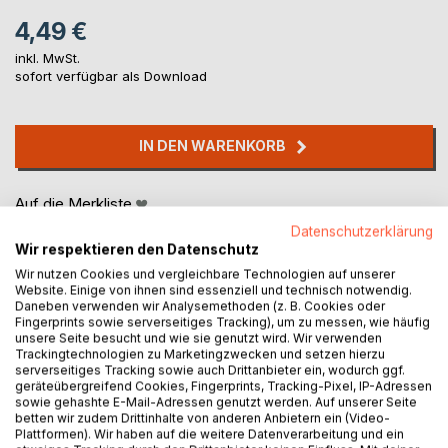
4,49 €
inkl. MwSt.
sofort verfügbar als Download
IN DEN WARENKORB
Auf die Merkliste
Titel bewerten
Datenschutzerklärung
Wir respektieren den Datenschutz
Wir nutzen Cookies und vergleichbare Technologien auf unserer
Website. Einige von ihnen sind essenziell und technisch notwendig.
Daneben verwenden wir Analysemethoden (z. B. Cookies oder
Fingerprints sowie serverseitiges Tracking), um zu messen, wie häufig
unsere Seite besucht und wie sie genutzt wird. Wir verwenden
Trackingtechnologien zu Marketingzwecken und setzen hierzu
serverseitiges Tracking sowie auch Drittanbieter ein, wodurch ggf.
BESCHREIBUNG
geräteübergreifend Cookies, Fingerprints, Tracking-Pixel, IP-Adressen
sowie gehashte E-Mail-Adressen genutzt werden. Auf unserer Seite
betten wir zudem Drittinhalte von anderen Anbietern ein (Video-
Plattformen). Wir haben auf die weitere Datenverarbeitung und ein
Gibt es ein Land, in welchem Unfreundlichkeit und