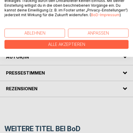
etwaiges Tracking durch den Drittanbieter keinen Einfluss. Mit deiner
schmerzende Inkompetenz grassieren? Ich weiß es nicht
Einstellung willigst du in die oben beschriebenen Vorgänge ein. Du
und will es nicht glauben! Deswegen sind all diese
kannst deine Einwilligung (z. B. im Footer unter „Privacy-Einstellungen“)
Geschichten auch völlig frei erfunden! Nie könnte es so
jederzeit mit Wirkung für die Zukunft widerrufen. (
BoD-Impressum
)
sein und niemals wird es wohl so etwas geben! Eine
Servicewüstenei ohne Gleichen ist wahrlich nur ein Produkt
ABLEHNEN
ANPASSEN
bissiger Fantasie! Vielleicht wäre es deswegen interessant,
einmal zu lesen, wie es eben nicht ist?
ALLE AKZEPTIEREN
AUTOR/IN
PRESSESTIMMEN
REZENSIONEN
WEITERE TITEL BEI
BoD