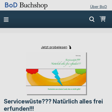
Über BoD
Direkt
Mei
zum
Inhalt
Jetzt probelesen
Skip
Skip
to
to
the
the
end
beginning
of
of
the
the
images
images
gallery
gallery
Servicewüste??? Natürlich alles frei
erfunden!!!