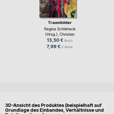
Traumbilder
Regina Schleheck
(Hrsg.)
,
Christian
Linker (Hrsg.)
13,50 €
Buch
7,99 €
E-Book
3D-Ansicht des Produktes (beispielhaft auf
Grundlage des Einbandes, Verhältnisse und