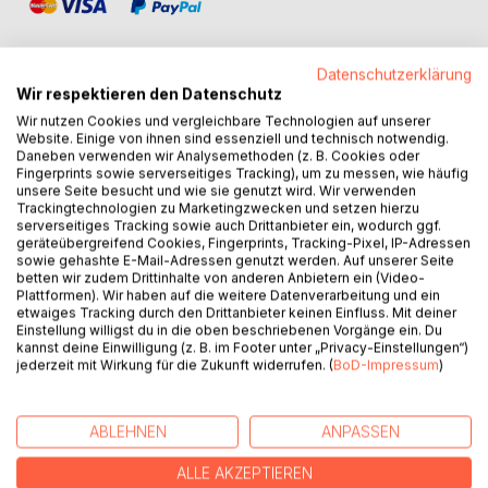
Datenschutzerklärung
Wir respektieren den Datenschutz
Wir nutzen Cookies und vergleichbare Technologien auf unserer
BESCHREIBUNG
Website. Einige von ihnen sind essenziell und technisch notwendig.
Daneben verwenden wir Analysemethoden (z. B. Cookies oder
Fingerprints sowie serverseitiges Tracking), um zu messen, wie häufig
Sensenschwingend ziehen die Knechte gegen die Ritter
unsere Seite besucht und wie sie genutzt wird. Wir verwenden
Trackingtechnologien zu Marketingzwecken und setzen hierzu
des Bischofs zu Felde, am Vorabend des Ersten
serverseitiges Tracking sowie auch Drittanbieter ein, wodurch ggf.
Weltkrieges trotzt ein junger Bauer den neumodischen
geräteübergreifend Cookies, Fingerprints, Tracking-Pixel, IP-Adressen
Erntemaschinen. Das Füchschen plant den Aufstand und
sowie gehashte E-Mail-Adressen genutzt werden. Auf unserer Seite
betten wir zudem Drittinhalte von anderen Anbietern ein (Video-
der König der Sensenschmiede sieht seine Kräfte
Plattformen). Wir haben auf die weitere Datenverarbeitung und ein
schwinden, ein Kampftanz endet tragisch und Frau Tödin
etwaiges Tracking durch den Drittanbieter keinen Einfluss. Mit deiner
spricht persönlich auf dem Amt vor...
Einstellung willigst du in die oben beschriebenen Vorgänge ein. Du
Inspiriert von einer Postkartenausstellung im
kannst deine Einwilligung (z. B. im Footer unter „Privacy-Einstellungen“)
jederzeit mit Wirkung für die Zukunft widerrufen. (
BoD-Impressum
)
Industriemuseum Freudenthaler Sensenhammer legen die
Autorinnen und Autoren des Literaturlabors Leverkusen 22
messerscharfe Texte vor, die sich um die Sense ranken -
ABLEHNEN
ANPASSEN
ein Werkzeug, aufgeladen mit Tod und Leben und allem,
was dazwischen liegt.
ALLE AKZEPTIEREN