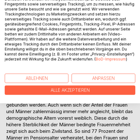
Fingerprints sowie serverseitiges Tracking), um zu messen, wie häufig
50 Jahre alt.
unsere Seite besucht und wie sie genutzt wird. Wir verwenden
Es entsteht eine historisch neue Situation, in der immer
Trackingtechnologien zu Marketingzwecken und setzen hierzu
serverseitiges Tracking sowie auch Drittanbieter ein, wodurch ggf.
mehr ältere Menschen einer immer geringeren Anzahl
geräteübergreifend Cookies, Fingerprints, Tracking-Pixel, IP-Adressen
jüngerer Menschen gegenüberstehen. Hauptursachen
sowie gehashte E-Mail-Adressen genutzt werden. Auf unserer Seite
dieses demographischen Alterungsprozesses sind
betten wir zudem Drittinhalte von anderen Anbietern ein (Video-
einerseits ein aufgrund von Individualisierungs- und
Plattformen). Wir haben auf die weitere Datenverarbeitung und ein
etwaiges Tracking durch den Drittanbieter keinen Einfluss. Mit deiner
Emanzipationstrends zu beobachtender
Einstellung willigst du in die oben beschriebenen Vorgänge ein. Du
Geburtenrückgang, andererseits eine infolge verbesserter
kannst deine Einwilligung (z. B. im Footer unter „Privacy-Einstellungen“)
Umweltbedingungen steigende Lebenserwartung. So
jederzeit mit Wirkung für die Zukunft widerrufen. (
BoD-Impressum
)
beträgt die derzeitige mittlere Lebenserwartung für ein
neugeborenes Mädchen knapp 83 Jahre, für einen
ABLEHNEN
ANPASSEN
neugeborenen Jungen 77 Jahre.
Eine heute 65-jährige Person hat durchschnittlich noch 19
ALLE AKZEPTIEREN
Lebensjahre vor sich. Wird also ein 65-Jähriger als Kunde
gewonnen, kann er im Durchschnitt noch 19 Jahre
gebunden werden. Auch wenn sich der Anteil der Frauen
und Männer zahlenmässig immer mehr angleicht, bleibt das
demographische Altern vorerst weiblich. Diese durch die
höhere Sterblichkeit der Männer bedingte Frauenmehrheit
zeigt sich auch beim Zivilstand. So sind 77 Prozent der
Männer im Pensionsalter verheiratet, bei den Frauen sind