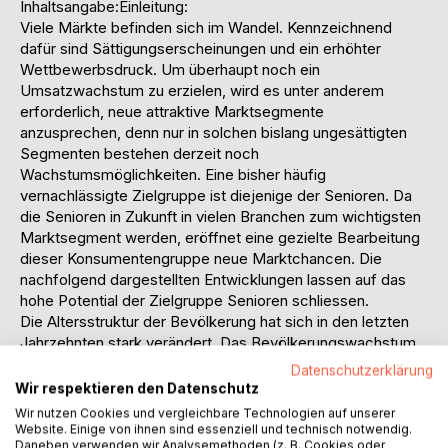
Inhaltsangabe:Einleitung:
Viele Märkte befinden sich im Wandel. Kennzeichnend
dafür sind Sättigungserscheinungen und ein erhöhter
Wettbewerbsdruck. Um überhaupt noch ein
Umsatzwachstum zu erzielen, wird es unter anderem
erforderlich, neue attraktive Marktsegmente
anzusprechen, denn nur in solchen bislang ungesättigten
Segmenten bestehen derzeit noch
Wachstumsmöglichkeiten. Eine bisher häufig
vernachlässigte Zielgruppe ist diejenige der Senioren. Da
die Senioren in Zukunft in vielen Branchen zum wichtigsten
Marktsegment werden, eröffnet eine gezielte Bearbeitung
dieser Konsumentengruppe neue Marktchancen. Die
nachfolgend dargestellten Entwicklungen lassen auf das
hohe Potential der Zielgruppe Senioren schliessen.
Die Altersstruktur der Bevölkerung hat sich in den letzten
Jahrzehnten stark verändert. Das Bevölkerungswachstum
erfolgte hauptsächlich bei den älteren Menschen. So hat
Datenschutzerklärung
sich in der Schweiz die Zahl der über 64-Jährigen seit 1950
Wir respektieren den Datenschutz
mehr als verdoppelt. Die Zahl der unter 20-Jährigen ist
Wir nutzen Cookies und vergleichbare Technologien auf unserer
hingegen seit Beginn der 70er Jahre leicht rückläufig.
Website. Einige von ihnen sind essenziell und technisch notwendig.
Daneben verwenden wir Analysemethoden (z. B. Cookies oder
Derzeit ist bereits jede dritte Person in der Schweiz über