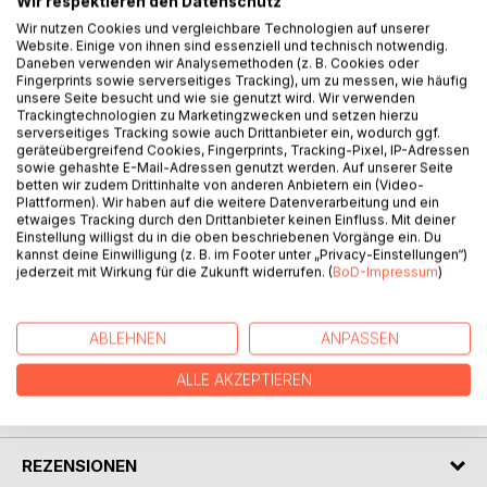
Wir respektieren den Datenschutz
Wir nutzen Cookies und vergleichbare Technologien auf unserer
Website. Einige von ihnen sind essenziell und technisch notwendig.
BESCHREIBUNG
Daneben verwenden wir Analysemethoden (z. B. Cookies oder
Fingerprints sowie serverseitiges Tracking), um zu messen, wie häufig
unsere Seite besucht und wie sie genutzt wird. Wir verwenden
Trackingtechnologien zu Marketingzwecken und setzen hierzu
Der Autor erzählt auf unterhaltsame Weise von seinen
serverseitiges Tracking sowie auch Drittanbieter ein, wodurch ggf.
Erlebnissen während einer einwöchigen Reise durch
geräteübergreifend Cookies, Fingerprints, Tracking-Pixel, IP-Adressen
sowie gehashte E-Mail-Adressen genutzt werden. Auf unserer Seite
Portugal mit einer Gruppe Senioren aus dem Münsterland.
betten wir zudem Drittinhalte von anderen Anbietern ein (Video-
Diese macht sich mit dem Bus auf den Weg von Porto im
Plattformen). Wir haben auf die weitere Datenverarbeitung und ein
Norden bis zur Algarve im Süden. Der Leser bekommt
etwaiges Tracking durch den Drittanbieter keinen Einfluss. Mit deiner
Einstellung willigst du in die oben beschriebenen Vorgänge ein. Du
einen kleinen Eindruck von Land und Leuten und kann über
kannst deine Einwilligung (z. B. im Footer unter „Privacy-Einstellungen“)
einige ungewöhnliche, kuriose oder komische
jederzeit mit Wirkung für die Zukunft widerrufen. (
BoD-Impressum
)
Begebenheiten schmunzeln.
ABLEHNEN
ANPASSEN
AUTOR/IN
ALLE AKZEPTIEREN
PRESSESTIMMEN
REZENSIONEN