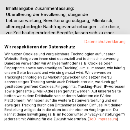
Inhaltsangabe:Zusammenfassung:
Überalterung der Bevölkerung, steigende
Lebenserwartung, Bevölkerungsrückgang, Pillenknick,
alterungsbedingte Nachfrageverschiebungen - alle diese,
zur Zeit häufig erörterten Begriffe, lassen sich zu einer
Aussage verdichten: Für die Zukunft wird in Deutschland
Datenschutzerklärung
eine alternde Gesellschaft erwartet.
Wir respektieren den Datenschutz
Aktuelle Diskussionen beinhalten Begriffe, wie z.B.
Wir nutzen Cookies und vergleichbare Technologien auf unserer
Erbengeneration, Silver Surfer oder Best Ager, die den
Website. Einige von ihnen sind essenziell und technisch notwendig.
Wertewandel der Senioren beschreiben. Die sparsame und
Daneben verwenden wir Analysemethoden (z. B. Cookies oder
Fingerprints sowie serverseitiges Tracking), um zu messen, wie häufig
ängstliche Vorkriegsgeneration wird mehr und mehr von der
unsere Seite besucht und wie sie genutzt wird. Wir verwenden
wohlhabenden, konsumorientierten Generation abgelöst.
Trackingtechnologien zu Marketingzwecken und setzen hierzu
Gesundheit, gute Einkommens- und
serverseitiges Tracking sowie auch Drittanbieter ein, wodurch ggf.
geräteübergreifend Cookies, Fingerprints, Tracking-Pixel, IP-Adressen
Vermögensverhältnisse sowie hohe
sowie gehashte E-Mail-Adressen genutzt werden. Auf unserer Seite
Kommunikationsbereitschaft sind nur einige Eigenschaften,
betten wir zudem Drittinhalte von anderen Anbietern ein (Video-
die diese Generation in sich vereint und die es in dieser
Plattformen). Wir haben auf die weitere Datenverarbeitung und ein
etwaiges Tracking durch den Drittanbieter keinen Einfluss. Mit deiner
Form zuvor nicht gegeben hat.
Einstellung willigst du in die oben beschriebenen Vorgänge ein. Du
Einzelne Finanzdienstleister konzentrieren sich bereits seit
kannst deine Einwilligung (z. B. im Footer unter „Privacy-Einstellungen“)
geraumer Zeit auf die zielgerichtete Bearbeitung des
jederzeit mit Wirkung für die Zukunft widerrufen. (
BoD-Impressum
)
Seniorenmarktes. Die Ideal-Versicherung bezeichnet sich