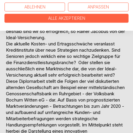
z.B. bereits als der kompetente Versicherungsspezialist für
Senioren. Das bisherige Ergebnis lässt sich sehen: 105.000
ABLEHNEN
ANPASSEN
Verträge hat die Ideal an den alten Mann gebracht. Binnen
ALLE AKZEPTIEREN
fünf Jahren. Dieses Jahr sollen es weitere 40.000 sein. Die
einzige Zielgruppe, die wächst, sind die Senioren (...)
deshalb sind wir so erfolgreich, so Rainer Jacobus von der
Ideal-Versicherung.
Die aktuelle Kosten- und Ertragsschwäche veranlasst
Kreditinstitute über neue Strategien nachzudenken. Sind
Senioren jedoch wirklich eine so wichtige Zielgruppe für
die Finanzdienstleistungsbranche?  Oder stellen sie
ausschließlich eine Marktnische dar, die von der Ideal-
Versicherung aktuell sehr erfolgreich bearbeitet wird?
Diese Diplomarbeit stellt die Folgen der viel diskutierten
alternden Gesellschaft am Beispiel einer mittelständischen
Genossenschaftsbank im Ruhrgebiet - der Volksbank
Bochum Witten eG - dar. Auf Basis von prognostizierten
Marktveränderungen - Betrachtungen bis zum Jahr 2020 -
und aufbauend auf umfangreiche Kunden- und
Mitarbeiterbefragungen werden strategische
Handlungsempfehlungen vorgestellt. Im Mittelpunkt steht
hierbei die Darstellung eines innovativen