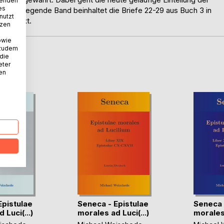
wenden
es
 Der vorliegende Band beinhaltet die Briefe 22-29 aus Buch 3 in
nutzt
inaltext.
tzen
owie
 zudem
 die
D
eter
nen
Epistulae
Seneca - Epistulae
Seneca 
 Luci(...)
morales ad Luci(...)
morales 