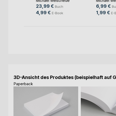
chede
Michael Weischede
Michael We
23,99 €
6,99 €
Buch
Bu
4,99 €
1,99 €
ok
E-Book
E-
3D-Ansicht des Produktes (beispielhaft auf 
Paperback