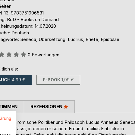
Seiten
N-13: 9783751906531
lag: BoD - Books on Demand
cheinungsdatum: 14.07.2020
ache: Deutsch
agworte: Seneca, Übersetzung, Lucilius, Briefe, Epistulae
ertung::
0
Bewertungen
ltlich als:
BUCH
4,99 €
E-BOOK
1,99 €
TIMMEN
REZENSIONEN
lärung
. hat der römische Politiker und Philosoph Lucius Annaeus Senec
n verfasst, in denen er seinem Freund Lucilius Einblicke in
.
ophie gewährt. Dabei geht die heute geläufige Einteilung der