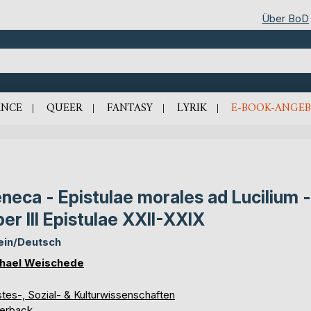
Über BoD
NCE
QUEER
FANTASY
LYRIK
E-BOOK-ANGEB
neca - Epistulae morales ad Lucilium -
ber III Epistulae XXII-XXIX
ein/Deutsch
hael Weischede
tes-, Sozial- & Kulturwissenschaften
erback