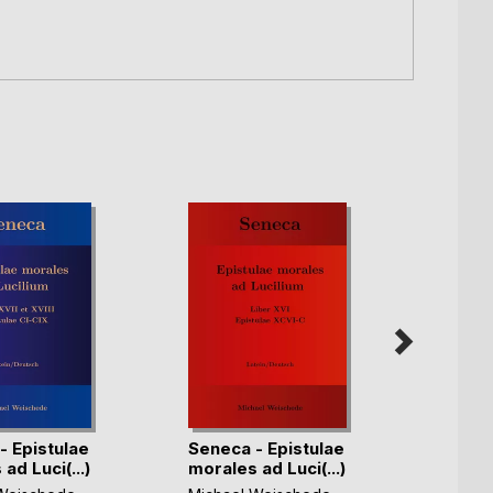
- Epistulae
Seneca - Epistulae
Senec
ad Luci(...)
morales ad Luci(...)
morale