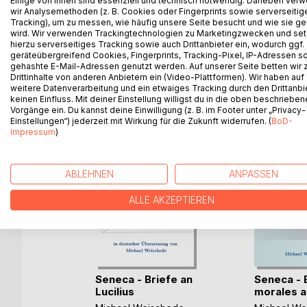
Einige von ihnen sind essenziell und technisch notwendig. Daneben ver
wir Analysemethoden (z. B. Cookies oder Fingerprints sowie serverseitig
Briefe in 20 Bücher bereits auf die Antike zurück.
Tracking), um zu messen, wie häufig unsere Seite besucht und wie sie ge
deutscher Übersetzung sowie den lateinischen Orig
wird. Wir verwenden Trackingtechnologien zu Marketingzwecken und se
hierzu serverseitiges Tracking sowie auch Drittanbieter ein, wodurch ggf.
geräteübergreifend Cookies, Fingerprints, Tracking-Pixel, IP-Adressen s
gehashte E-Mail-Adressen genutzt werden. Auf unserer Seite betten wir
Drittinhalte von anderen Anbietern ein (Video-Plattformen). Wir haben auf
WEITERE TITEL BEI
Bo
weitere Datenverarbeitung und ein etwaiges Tracking durch den Drittanbi
keinen Einfluss. Mit deiner Einstellung willigst du in die oben beschriebe
Vorgänge ein. Du kannst deine Einwilligung (z. B. im Footer unter „Privacy-
Einstellungen“) jederzeit mit Wirkung für die Zukunft widerrufen. (
BoD-
Impressum
)
ABLEHNEN
ANPASSEN
ALLE AKZEPTIEREN
istulae
Seneca - Briefe an
Seneca - 
ci(...)
Lucilius
morales ad