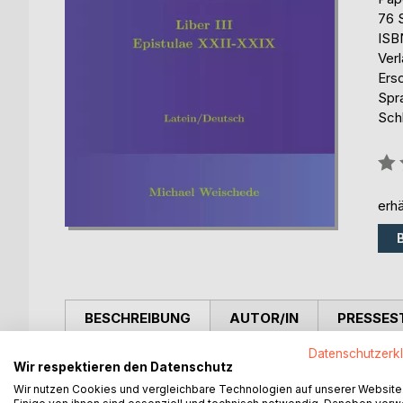
76 
ISB
Ver
Ers
Spr
Schl
Bew
0%
erhä
BESCHREIBUNG
AUTOR/IN
PRESSES
Datenschutzerk
In den 60er-Jahren des ersten Jahrhunderts n. Chr
Wir respektieren den Datenschutz
(Seneca der Jüngere) eine Sammlung von 124 Briefe
Wir nutzen Cookies und vergleichbare Technologien auf unserer Website
seine persönliche Ausdeutung der stoischen Philos