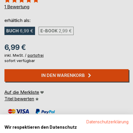
100%
1
Bewertung
erhältlich als:
BUCH
6,99 €
E-BOOK
2,99 €
6,99 €
inkl. MwSt. /
portofrei
sofort verfügbar
IN DEN WARENKORB
Auf die Merkliste
Titel bewerten
Datenschutzerklärung
Wir respektieren den Datenschutz