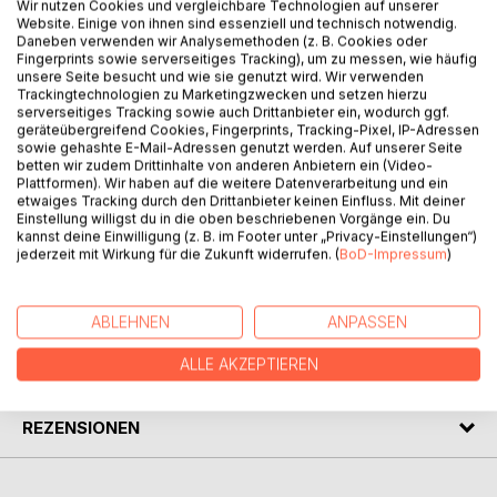
Wir nutzen Cookies und vergleichbare Technologien auf unserer
Website. Einige von ihnen sind essenziell und technisch notwendig.
BESCHREIBUNG
Daneben verwenden wir Analysemethoden (z. B. Cookies oder
Fingerprints sowie serverseitiges Tracking), um zu messen, wie häufig
unsere Seite besucht und wie sie genutzt wird. Wir verwenden
Trackingtechnologien zu Marketingzwecken und setzen hierzu
Wenn es eine Möglichkeit gäbe, für immer glücklich zu
serverseitiges Tracking sowie auch Drittanbieter ein, wodurch ggf.
sein, würdest du sie ergreifen?
geräteübergreifend Cookies, Fingerprints, Tracking-Pixel, IP-Adressen
sowie gehashte E-Mail-Adressen genutzt werden. Auf unserer Seite
Wie weit würdest du für ewiges Glück gehen?
betten wir zudem Drittinhalte von anderen Anbietern ein (Video-
Und ist es das überhaupt wert?
Plattformen). Wir haben auf die weitere Datenverarbeitung und ein
etwaiges Tracking durch den Drittanbieter keinen Einfluss. Mit deiner
Einstellung willigst du in die oben beschriebenen Vorgänge ein. Du
Geh ein Stück mit Dante und Amanda, hör ihnen zu und
kannst deine Einwilligung (z. B. im Footer unter „Privacy-Einstellungen“)
entscheide am Ende selbst.
jederzeit mit Wirkung für die Zukunft widerrufen. (
BoD-Impressum
)
AUTOR/IN
ABLEHNEN
ANPASSEN
ALLE AKZEPTIEREN
PRESSESTIMMEN
REZENSIONEN