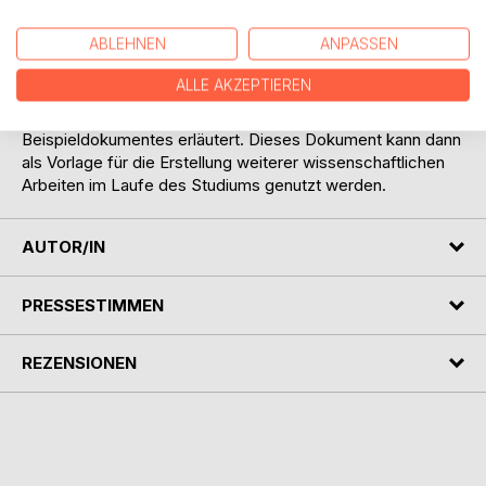
Citavi, sondern vielmehr eine kompakte Beschreibung
anhand derer der Studierende mit vertretbarem Aufwand
ABLEHNEN
ANPASSEN
ein ansprechendes Ergebnis erzielen kann. Schritt für
Schritt wird der Erstellungsprozess einer
ALLE AKZEPTIEREN
wissenschaftlichen Arbeit mit der Literaturverwaltung Citavi
und dem Textverarbeitungsprogramm Word anhand eines
Beispieldokumentes erläutert. Dieses Dokument kann dann
als Vorlage für die Erstellung weiterer wissenschaftlichen
Arbeiten im Laufe des Studiums genutzt werden.
AUTOR/IN
PRESSESTIMMEN
REZENSIONEN