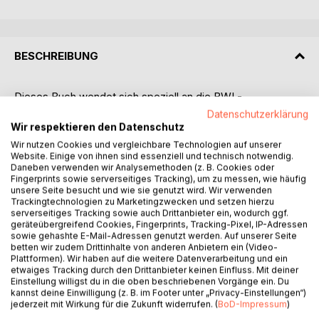
BESCHREIBUNG
Dieses Buch wendet sich speziell an die BWL-
Studierenden der Hochschule für angewandte
Datenschutzerklärung
Wissenschaften Kempten. Basierend auf der langjährigen
Wir respektieren den Datenschutz
Erfahrung der Autoren wurden diese
Wir nutzen Cookies und vergleichbare Technologien auf unserer
anwendungsorientierten und konkreten Erläuterungen für
Website. Einige von ihnen sind essenziell und technisch notwendig.
Daneben verwenden wir Analysemethoden (z. B. Cookies oder
das Erstellen einer wissenschaftlichen Arbeit (Seminar-,
Fingerprints sowie serverseitiges Tracking), um zu messen, wie häufig
Bachelor- und Masterarbeit) erstellt.
unsere Seite besucht und wie sie genutzt wird. Wir verwenden
Nicht die Vielzahl der Möglichkeiten des
Trackingtechnologien zu Marketingzwecken und setzen hierzu
serverseitiges Tracking sowie auch Drittanbieter ein, wodurch ggf.
wissenschaftlichen Arbeitens wird dargestellt, sondern es
geräteübergreifend Cookies, Fingerprints, Tracking-Pixel, IP-Adressen
gibt eine Vorgabe für die Umsetzung der formalen
sowie gehashte E-Mail-Adressen genutzt werden. Auf unserer Seite
Anforderungen der beiden Autoren an die von ihnen
betten wir zudem Drittinhalte von anderen Anbietern ein (Video-
Plattformen). Wir haben auf die weitere Datenverarbeitung und ein
betreuten wissenschaftlichen Arbeiten. Das Besondere an
etwaiges Tracking durch den Drittanbieter keinen Einfluss. Mit deiner
diesem Buch sind die exakten und alternativlosen Vorgaben
Einstellung willigst du in die oben beschriebenen Vorgänge ein. Du
für die zu erstellende wissenschaftliche Arbeit.
kannst deine Einwilligung (z. B. im Footer unter „Privacy-Einstellungen“)
jederzeit mit Wirkung für die Zukunft widerrufen. (
BoD-Impressum
)
Das Buch ist keine Bedienungsanleitung für Word oder