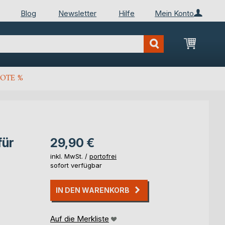
Blog
Newsletter
Hilfe
Mein Konto
Mein Wa
OTE %
für
29,90 €
inkl. MwSt. /
portofrei
sofort verfügbar
IN DEN WARENKORB
Auf die Merkliste