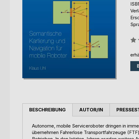
ISB
Ver
Ers
Spr
Bew
0%
erhä
BESCHREIBUNG
AUTOR/IN
PRESSES
Autonome, mobile Serviceroboter dringen in imm
übernehmen Fahrerlose Transportfahrzeuge (FTF) s
Betrieben. In den letzten Jahren wurden weitere 