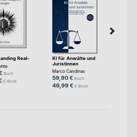
Der O
KI für Anwälte und
anding Real-
Prakt
Juristinnen
(...)
Markus
ehte
Marco Candinas
29,9
€
Buch
59,90 €
Buch
19,9
€
E-Book
46,99 €
E-Book