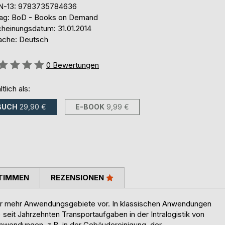
N-13: 9783735784636
lag: BoD - Books on Demand
cheinungsdatum: 31.01.2014
ache: Deutsch
ertung::
0
Bewertungen
ltlich als:
BUCH
29,90 €
E-BOOK
9,99 €
TIMMEN
REZENSIONEN
er mehr Anwendungsgebiete vor. In klassischen Anwendungen
eit Jahrzehnten Transportaufgaben in der Intralogistik von
Anwendungen, z.B. in der Gebäudereinigung, der