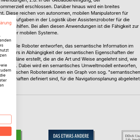
mmerziell erschlossen. Darüber hinaus wird ein breites
. Diese reichen von autonomen, mobilen Manipulatoren für
onieraufgaben in der Logistik über Assistenzroboter für die
lärung
aushaltshilfen. Bei allen diesen Anwendungen ist die Fähigkeit zur
nomie der mobilen Systeme.
.
wenden
es
 für mobile Roboter entworfen, das semantische Information im
nutzt
Roboters in Abhängigkeit der semantischen Eigenschaften der
tzen
ionspläne erstellt, die an die Art und Weise angelehnt sind, wie
eiben. Dabei wird ein semantisches Umweltmodell entworfen,
owie
 zudem
 symbolischen Roboteraktionen ein Graph von sog. "semantische
 die
igenschaften definiert sind, für die Navigationsplanung abgeleitet
eter
nen
D