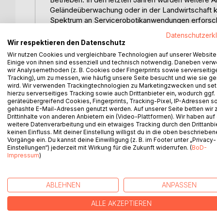
Geländeüberwachung oder in der Landwirtschaft ko
Spektrum an Servicerobotikanwendungen erforscht
Fertigungsaufgaben in der Produktion und Kommissi
Datenschutzerk
Alten- und Krankenpflege bis hin zu universellen H
Wir respektieren den Datenschutz
Navigation eine Grundvoraussetzung für die Auto
Wir nutzen Cookies und vergleichbare Technologien auf unserer Website
Einige von ihnen sind essenziell und technisch notwendig. Daneben ver
wir Analysemethoden (z. B. Cookies oder Fingerprints sowie serverseitig
In dieser Dissertation wird ein Navigationssystem
Tracking), um zu messen, wie häufig unsere Seite besucht und wie sie ge
Umweltmodell vorhält, die Bewegungsmuster des 
wird. Wir verwenden Trackingtechnologien zu Marketingzwecken und se
lokalen Umgebung flexibel steuern kann und Navigat
hierzu serverseitiges Tracking sowie auch Drittanbieter ein, wodurch ggf.
Menschen einen Weg durch eine Umgebung beschr
geräteübergreifend Cookies, Fingerprints, Tracking-Pixel, IP-Adressen s
gehashte E-Mail-Adressen genutzt werden. Auf unserer Seite betten wir
aus dem mittels eines semantischen Modells von
Drittinhalte von anderen Anbietern ein (Video-Plattformen). Wir haben auf
Positionen", die ausschließlich über semantische E
weitere Datenverarbeitung und ein etwaiges Tracking durch den Drittanbi
werden kann.
keinen Einfluss. Mit deiner Einstellung willigst du in die oben beschriebe
Vorgänge ein. Du kannst deine Einwilligung (z. B. im Footer unter „Privacy-
Einstellungen“) jederzeit mit Wirkung für die Zukunft widerrufen. (
BoD-
Impressum
)
WEITERE TITEL BEI
Bo
ABLEHNEN
ANPASSEN
ALLE AKZEPTIEREN