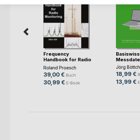
Frequency
Basiswis
Handbook for Radio
Messdate
heit für
Monit(...)
Jörg Böttch
Roland Proesch
r
18,99 €
39,00 €
Buch
ch
13,99 €
30,99 €
E
E-Book