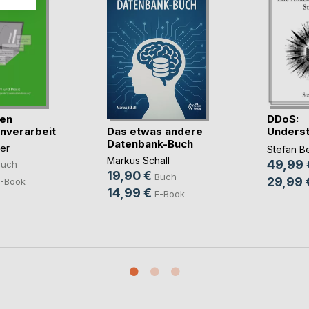
sen
DDoS:
Das etwas andere
nverarbeitung
Underst
Datenbank-Buch
Life Atta
er
Stefan B
Markus Schall
49,99 
Buch
19,90 €
Buch
29,99 
-Book
14,99 €
E-Book