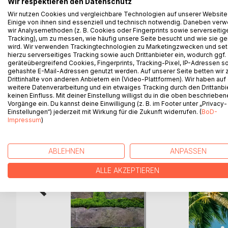
Wir respektieren den Datenschutz
Irgendwann bin ich aufgewacht und es war mir, als b
Wir nutzen Cookies und vergleichbare Technologien auf unserer Website
der, wo ich einmal aufgewachsen war. Seltsame Zei
Einige von ihnen sind essenziell und technisch notwendig. Daneben ver
Person betreffend. Was ist Fortschritt? Können tr
wir Analysemethoden (z. B. Cookies oder Fingerprints sowie serverseitig
Was liegt im Trend und was ist heute der Witz de
Tracking), um zu messen, wie häufig unsere Seite besucht und wie sie ge
wird. Wir verwenden Trackingtechnologien zu Marketingzwecken und se
Können Geschichten Antworten darauf geben? Viel
hierzu serverseitiges Tracking sowie auch Drittanbieter ein, wodurch ggf.
geräteübergreifend Cookies, Fingerprints, Tracking-Pixel, IP-Adressen s
gehashte E-Mail-Adressen genutzt werden. Auf unserer Seite betten wir
Drittinhalte von anderen Anbietern ein (Video-Plattformen). Wir haben auf
weitere Datenverarbeitung und ein etwaiges Tracking durch den Drittanbi
WEITERE TITEL BEI
Bo
keinen Einfluss. Mit deiner Einstellung willigst du in die oben beschriebe
Vorgänge ein. Du kannst deine Einwilligung (z. B. im Footer unter „Privacy-
Einstellungen“) jederzeit mit Wirkung für die Zukunft widerrufen. (
BoD-
Impressum
)
ABLEHNEN
ANPASSEN
ALLE AKZEPTIEREN