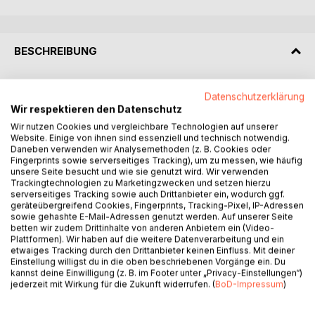
BESCHREIBUNG
Schnell mal einen Text bei Kindle anbieten und Millionär
Datenschutzerklärung
werden! Das klingt zu einfach, um wahr zu sein. Nur ganz
Wir respektieren den Datenschutz
wenigen Autoren gelingt der Sprung in die lukrative
Wir nutzen Cookies und vergleichbare Technologien auf unserer
Publizität. Für den großen Rest bleibt das Self-Publishing
Website. Einige von ihnen sind essenziell und technisch notwendig.
Daneben verwenden wir Analysemethoden (z. B. Cookies oder
ein mühsames Geschäft. Außerdem ist es mit Kindle nicht
Fingerprints sowie serverseitiges Tracking), um zu messen, wie häufig
getan. Elektronische Bücher bleiben zumindest in
unsere Seite besucht und wie sie genutzt wird. Wir verwenden
Deutschland bis auf Weiteres ein Nischenprodukt. Noch
Trackingtechnologien zu Marketingzwecken und setzen hierzu
immer wird die gedruckte Form bevorzugt.
serverseitiges Tracking sowie auch Drittanbieter ein, wodurch ggf.
geräteübergreifend Cookies, Fingerprints, Tracking-Pixel, IP-Adressen
Während andere Handbücher bei den eBooks von Kindle
sowie gehashte E-Mail-Adressen genutzt werden. Auf unserer Seite
stehenbleiben, geht dieser Ratgeber darüber hinaus.
betten wir zudem Drittinhalte von anderen Anbietern ein (Video-
Ausführlich wird auf das universelle ePub-Format für
Plattformen). Wir haben auf die weitere Datenverarbeitung und ein
etwaiges Tracking durch den Drittanbieter keinen Einfluss. Mit deiner
elektronische Bücher und das Print-on-Demand-Verfahren
Einstellung willigst du in die oben beschriebenen Vorgänge ein. Du
an den Beispielen der Plattformen Epubli, Books on
kannst deine Einwilligung (z. B. im Footer unter „Privacy-Einstellungen“)
Demand (BoD), Tredition und CreateSpace (Amazon)
jederzeit mit Wirkung für die Zukunft widerrufen. (
BoD-Impressum
)
eingegangen.
Für die bessere Vermarktung sind der Besitz einer eigenen