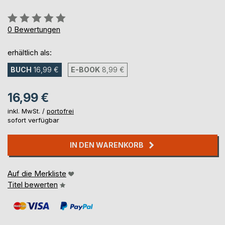
Bewertung::
0%
0
Bewertungen
erhältlich als:
BUCH
16,99 €
E-BOOK
8,99 €
16,99 €
inkl. MwSt. /
portofrei
sofort verfügbar
IN DEN WARENKORB
Auf die Merkliste
Titel bewerten