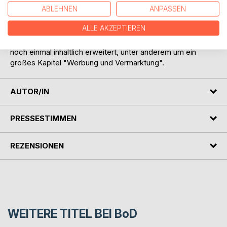
ISB-Nummer und der Zugang zum Verzeichnis Lieferbarer
ABLEHNEN
ANPASSEN
Bücher (VLB) unverzichtbar. Auch dazu enthält dieses
ALLE AKZEPTIEREN
Buch praktische Hinweise.
Das Handbuch wurde im März 2018 in einer vierten Auflage
noch einmal inhaltlich erweitert, unter anderem um ein
großes Kapitel "Werbung und Vermarktung".
AUTOR/IN
PRESSESTIMMEN
REZENSIONEN
WEITERE TITEL BEI
BoD