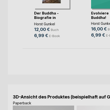
Der Buddha -
Evolviere
Biografie in
Buddha!
 du
Geschichten
u bist
Horst Gunk
Horst Gunkel
16,00 €
12,00 €
t
B
Buch
6,99 €
6,99 €
h
E-
E-Book
3D-Ansicht des Produktes (beispielhaft auf 
Paperback