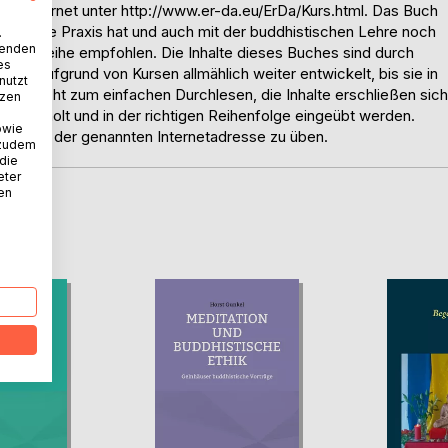
 im Internet unter http://www.er-da.eu/ErDa/Kurs.html. Das Buch
ditative Praxis hat und auch mit der buddhistischen Lehre noch
.
wenden
dieser Reihe empfohlen. Die Inhalte dieses Buches sind durch
es
rden aufgrund von Kursen allmählich weiter entwickelt, bis sie in
nutzt
auch nicht zum einfachen Durchlesen, die Inhalte erschließen sich
tzen
wiederholt und in der richtigen Reihenfolge eingeübt werden.
owie
n unter der genannten Internetadresse zu üben.
 zudem
 die
eter
nen
D