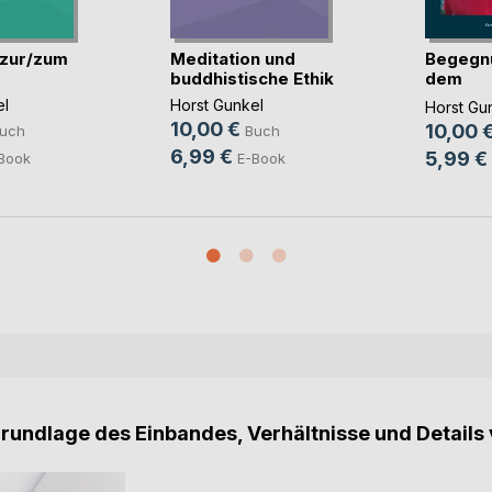
 zur/zum
Meditation und
Begegn
buddhistische Ethik
dem
Transz
el
Horst Gunkel
Horst Gu
10,00 €
10,00 
uch
Buch
6,99 €
5,99 €
Book
E-Book
Grundlage des Einbandes, Verhältnisse und Details 