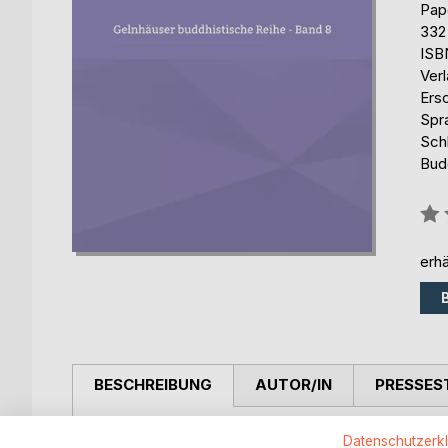
Pap
332
ISB
Ver
Ers
Spr
Sch
Bud
Bew
0%
erhä
BESCHREIBUNG
AUTOR/IN
PRESSES
In diesem Buch wechseln sich Erläuterungen zur b
Datenschutzerk