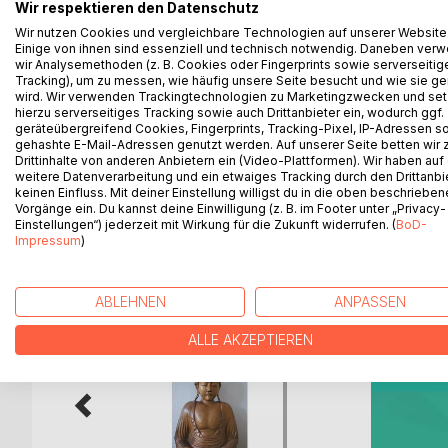
Wir respektieren den Datenschutz
Praxis durchdringen, ab. Es gibt dazu Ergänzungen
wendet sich nicht an Anfänger. Wer noch wenig me
Wir nutzen Cookies und vergleichbare Technologien auf unserer Website
Einige von ihnen sind essenziell und technisch notwendig. Daneben ver
nicht vertraut ist, dem seien die früheren Bücher 
wir Analysemethoden (z. B. Cookies oder Fingerprints sowie serverseitig
langjährige Praxis und Einübung entstanden, sie wu
Tracking), um zu messen, wie häufig unsere Seite besucht und wie sie ge
der jetzigen Form vorlagen. Das Buch eignet sich 
wird. Wir verwenden Trackingtechnologien zu Marketingzwecken und se
hierzu serverseitiges Tracking sowie auch Drittanbieter ein, wodurch ggf.
vielmehr erst dann vollständig, wenn die Übungen 
geräteübergreifend Cookies, Fingerprints, Tracking-Pixel, IP-Adressen s
Daher empfehle ich, ergänzend die Audiomeditatio
gehashte E-Mail-Adressen genutzt werden. Auf unserer Seite betten wir
Drittinhalte von anderen Anbietern ein (Video-Plattformen). Wir haben auf
weitere Datenverarbeitung und ein etwaiges Tracking durch den Drittanbi
keinen Einfluss. Mit deiner Einstellung willigst du in die oben beschriebe
Vorgänge ein. Du kannst deine Einwilligung (z. B. im Footer unter „Privacy-
WEITERE TITEL BEI
Bo
Einstellungen“) jederzeit mit Wirkung für die Zukunft widerrufen. (
BoD-
Impressum
)
ABLEHNEN
ANPASSEN
ALLE AKZEPTIEREN