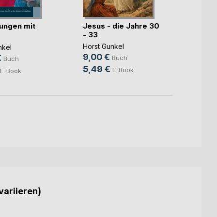
ungen mit
Jesus - die Jahre 30
Ausg
- 33
Lehrr
endenten
Budd
Horst Gunkel
nkel
Horst 
9,00 €
€
9,00
Buch
Buch
5,49 €
4,99
E-Book
E-Book
variieren)