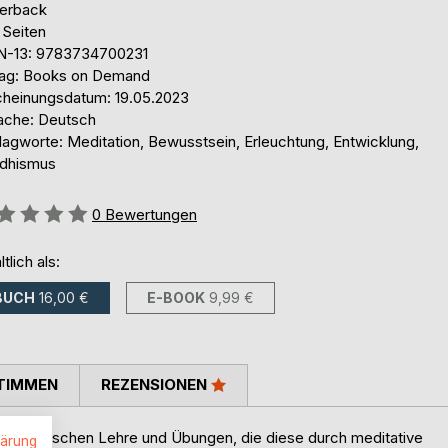
erback
 Seiten
N-13: 9783734700231
lag: Books on Demand
cheinungsdatum: 19.05.2023
ache: Deutsch
lagworte: Meditation, Bewusstsein, Erleuchtung, Entwicklung,
dhismus
ertung::
0
Bewertungen
ltlich als:
BUCH
16,00 €
E-BOOK
9,99 €
TIMMEN
REZENSIONEN
uddhistischen Lehre und Übungen, die diese durch meditative
lärung