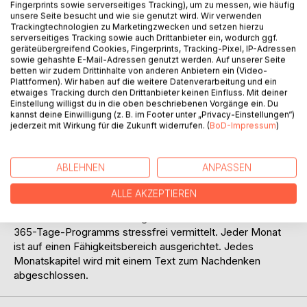
Titel bewerten
Fingerprints sowie serverseitiges Tracking), um zu messen, wie häufig
unsere Seite besucht und wie sie genutzt wird. Wir verwenden
Trackingtechnologien zu Marketingzwecken und setzen hierzu
serverseitiges Tracking sowie auch Drittanbieter ein, wodurch ggf.
geräteübergreifend Cookies, Fingerprints, Tracking-Pixel, IP-Adressen
sowie gehashte E-Mail-Adressen genutzt werden. Auf unserer Seite
betten wir zudem Drittinhalte von anderen Anbietern ein (Video-
Plattformen). Wir haben auf die weitere Datenverarbeitung und ein
etwaiges Tracking durch den Drittanbieter keinen Einfluss. Mit deiner
Einstellung willigst du in die oben beschriebenen Vorgänge ein. Du
BESCHREIBUNG
kannst deine Einwilligung (z. B. im Footer unter „Privacy-Einstellungen“)
jederzeit mit Wirkung für die Zukunft widerrufen. (
BoD-Impressum
)
Wer seinen Alltag wirksam gestalten möchte, braucht ein
gutes Selbstmanagement. Er muss wissen, wie man Ziele
ABLEHNEN
ANPASSEN
erreicht, die Zeit plant, die geistigen Werkzeuge benutzt,
Emotionen steuert, Gespräche führt, Konflikte bewältigt
ALLE AKZEPTIEREN
und sich entspannt. Die wichtigsten Strategien und
Techniken des Selbstmanagements werden in Form eines
365-Tage-Programms stressfrei vermittelt. Jeder Monat
ist auf einen Fähigkeitsbereich ausgerichtet. Jedes
Monatskapitel wird mit einem Text zum Nachdenken
abgeschlossen.