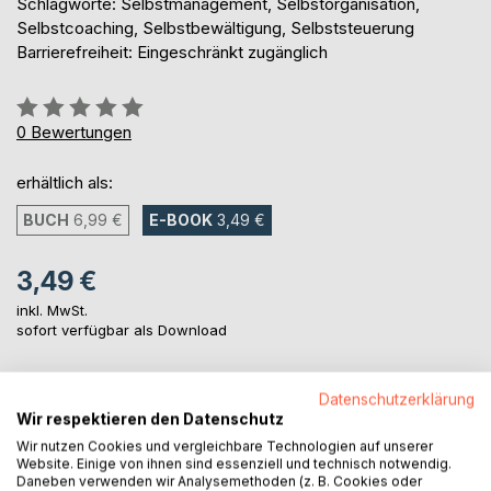
Schlagworte: Selbstmanagement, Selbstorganisation,
Selbstcoaching, Selbstbewältigung, Selbststeuerung
Barrierefreiheit: Eingeschränkt zugänglich
Bewertung::
0%
0
Bewertungen
erhältlich als:
BUCH
6,99 €
E-BOOK
3,49 €
3,49 €
inkl. MwSt.
sofort verfügbar als Download
Datenschutzerklärung
IN DEN WARENKORB
Wir respektieren den Datenschutz
Wir nutzen Cookies und vergleichbare Technologien auf unserer
Website. Einige von ihnen sind essenziell und technisch notwendig.
Auf die Merkliste
Daneben verwenden wir Analysemethoden (z. B. Cookies oder