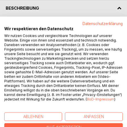
BESCHREIBUNG
Datenschutzerklärung
Selbstcoaching mit NLP - Band 2 versammelt 100 weitere
Wir respektieren den Datenschutz
bewährte Formate der neurolinguistischen Programmierung
in kompakter und praxisnaher Form.
Wir nutzen Cookies und vergleichbare Technologien auf unserer
Website. Einige von ihnen sind essenziell und technisch notwendig.
Alle Formate stammen direkt aus der erfolgreichen Reihe
Daneben verwenden wir Analysemethoden (z. B. Cookies oder
der NLP-Formate und wurden unverändert übernommen.
Fingerprints sowie serverseitiges Tracking), um zu messen, wie häufig
Die Nummerierung bleibt bewusst identisch, sodass dieses
unsere Seite besucht und wie sie genutzt wird. Wir verwenden
Trackingtechnologien zu Marketingzwecken und setzen hierzu
Buch nahtlos an die bestehenden Bände anschließt und als
serverseitiges Tracking sowie auch Drittanbieter ein, wodurch ggf.
systematisches Nachschlagewerk genutzt werden kann.
geräteübergreifend Cookies, Fingerprints, Tracking-Pixel, IP-Adressen
Ob Veränderung von Gewohnheiten, emotionale
sowie gehashte E-Mail-Adressen genutzt werden. Auf unserer Seite
betten wir zudem Drittinhalte von anderen Anbietern ein (Video-
Stabilisierung, Zielarbeit oder persönliche
Plattformen). Wir haben auf die weitere Datenverarbeitung und ein
Weiterentwicklung - die enthaltenen Formate bieten
etwaiges Tracking durch den Drittanbieter keinen Einfluss. Mit deiner
konkrete, sofort anwendbare Werkzeuge für das
Einstellung willigst du in die oben beschriebenen Vorgänge ein. Du
kannst deine Einwilligung (z. B. im Footer unter „Privacy-Einstellungen“)
Selbstcoaching.
jederzeit mit Wirkung für die Zukunft widerrufen. (
BoD-Impressum
)
Im Unterschied zu den Einzelbänden liegt der Fokus dieses
Sammelbandes auf Funktionalität und Übersicht: Alle Inhalte
sind in einem Band gebündelt und bewusst ohne Farbdruck
ABLEHNEN
ANPASSEN
gestaltet, um einen günstigen und praktischen Zugang zu
ermöglichen.