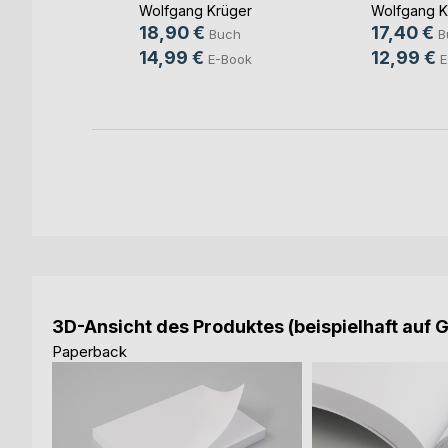
Wolfgang Krüger
Wolfgang K
ch
18,90 €
17,40 €
Buch
B
ook
14,99 €
12,99 €
E-Book
E
3D-Ansicht des Produktes (beispielhaft auf 
Paperback