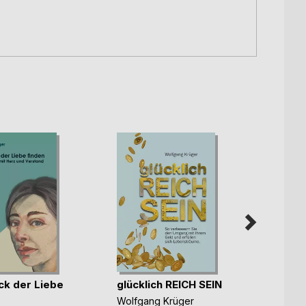
ck der Liebe
glücklich REICH SEIN
Macht
Leide
Wolfgang Krüger