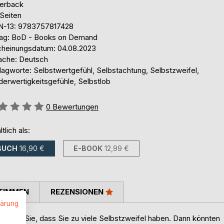
erback
 Seiten
N-13: 9783757817428
lag: BoD - Books on Demand
cheinungsdatum: 04.08.2023
ache: Deutsch
lagworte: Selbstwertgefühl, Selbstachtung, Selbstzweifel,
derwertigkeitsgefühle, Selbstlob
ertung::
0
Bewertungen
ltlich als:
BUCH
16,90 €
E-BOOK
12,99 €
TIMMEN
REZENSIONEN
lärung
püren Sie, dass Sie zu viele Selbstzweifel haben. Dann könnten
.