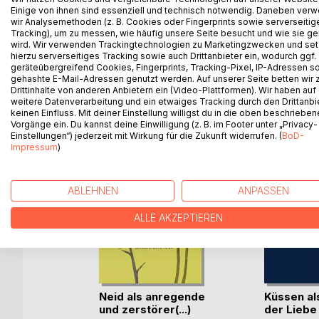
Sie sehr von diesem Buch profitieren, das auf den 
Einige von ihnen sind essenziell und technisch notwendig. Daneben ver
lebensnahe Anregungen und konkrete Hinweise ent
wir Analysemethoden (z. B. Cookies oder Fingerprints sowie serverseitig
Tracking), um zu messen, wie häufig unsere Seite besucht und wie sie ge
Blick auf Ihr Leben gewinnen, so dass sich Ihre S
wird. Wir verwenden Trackingtechnologien zu Marketingzwecken und se
hierzu serverseitiges Tracking sowie auch Drittanbieter ein, wodurch ggf.
geräteübergreifend Cookies, Fingerprints, Tracking-Pixel, IP-Adressen s
gehashte E-Mail-Adressen genutzt werden. Auf unserer Seite betten wir
Drittinhalte von anderen Anbietern ein (Video-Plattformen). Wir haben auf
WEITERE TITEL BEI
Bo
weitere Datenverarbeitung und ein etwaiges Tracking durch den Drittanbi
keinen Einfluss. Mit deiner Einstellung willigst du in die oben beschriebe
Vorgänge ein. Du kannst deine Einwilligung (z. B. im Footer unter „Privacy-
Einstellungen“) jederzeit mit Wirkung für die Zukunft widerrufen. (
BoD-
Impressum
)
ABLEHNEN
ANPASSEN
ALLE AKZEPTIEREN
t
Neid als anregende
Küssen al
und zerstörer(...)
der Liebe
ger