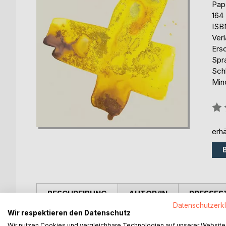
Pap
164
ISB
Ver
Ers
Spr
Sch
Min
Bew
0%
erhä
BESCHREIBUNG
AUTOR/IN
PRESSES
Datenschutzerk
Wir respektieren den Datenschutz
Wären Sie gern selbstbewusster? Wahrscheinlich s
Wir nutzen Cookies und vergleichbare Technologien auf unserer Website