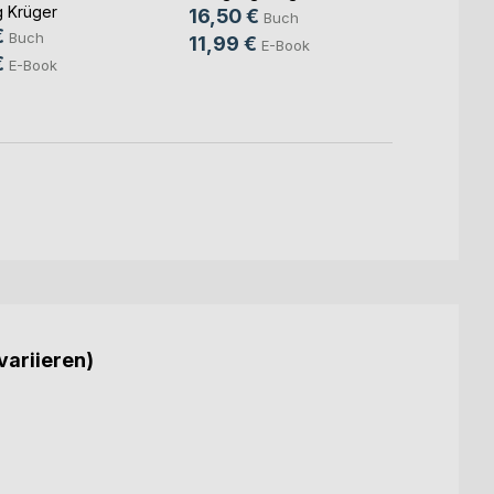
Liebe
 Krüger
16,50 €
Wolfga
Buch
€
14,9
Buch
11,99 €
E-Book
€
11,99
E-Book
variieren)