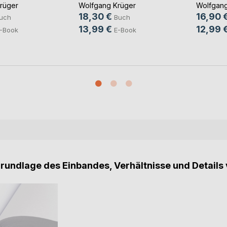
rüger
Wolfgang Krüger
Wolfgang
18,30 €
16,90 
uch
Buch
13,99 €
12,99 
-Book
E-Book
Grundlage des Einbandes, Verhältnisse und Details 