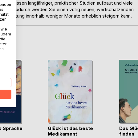
Ergebnissen langjähriger, praktischer Studien aufbaut und viele
wenden
hält. Dadurch werden Sie einen völlig neuen, wertschätzenden
es
nutzt
elbstachtung innerhalb weniger Monate erheblich steigern kann.
tzen
owie
 zudem
 die
D
eter
nen
s Sprache
Glück ist das beste
Das Glü
Medikament
finden