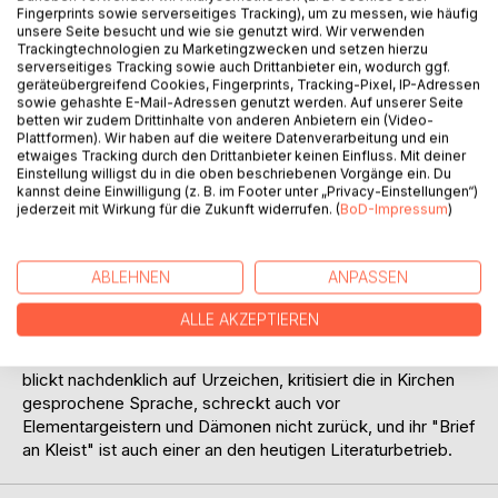
Fingerprints sowie serverseitiges Tracking), um zu messen, wie häufig
unsere Seite besucht und wie sie genutzt wird. Wir verwenden
Trackingtechnologien zu Marketingzwecken und setzen hierzu
serverseitiges Tracking sowie auch Drittanbieter ein, wodurch ggf.
geräteübergreifend Cookies, Fingerprints, Tracking-Pixel, IP-Adressen
sowie gehashte E-Mail-Adressen genutzt werden. Auf unserer Seite
betten wir zudem Drittinhalte von anderen Anbietern ein (Video-
Plattformen). Wir haben auf die weitere Datenverarbeitung und ein
BESCHREIBUNG
etwaiges Tracking durch den Drittanbieter keinen Einfluss. Mit deiner
Einstellung willigst du in die oben beschriebenen Vorgänge ein. Du
kannst deine Einwilligung (z. B. im Footer unter „Privacy-Einstellungen“)
jederzeit mit Wirkung für die Zukunft widerrufen. (
BoD-Impressum
)
Ingeborg Arlt hat die Gabe, so aufmerksam zu lesen, dass
sie in Texten, die man zu kennen glaubt, Überraschendes
entdeckt. Wilhelm Müllers "Winterreise" - ein politischer
ABLEHNEN
ANPASSEN
Skandal? Fouqués "Undine" - ein Katalog unsrer
Abwehrmechanismen? Goethes "Erlkönig" - die Erinnerung
ALLE AKZEPTIEREN
an eine Straftat? Sie weist nach, dass im Libretto der Oper
"Norma" anderes steht, als uns auf der Bühne gezeigt wird,
blickt nachdenklich auf Urzeichen, kritisiert die in Kirchen
gesprochene Sprache, schreckt auch vor
Elementargeistern und Dämonen nicht zurück, und ihr "Brief
an Kleist" ist auch einer an den heutigen Literaturbetrieb.