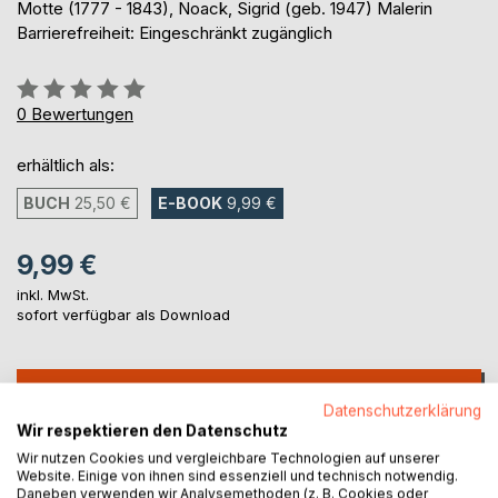
Motte (1777 - 1843), Noack, Sigrid (geb. 1947) Malerin
Barrierefreiheit: Eingeschränkt zugänglich
Bewertung::
0%
0
Bewertungen
erhältlich als:
BUCH
25,50 €
E-BOOK
9,99 €
9,99 €
inkl. MwSt.
sofort verfügbar als Download
IN DEN WARENKORB
Datenschutzerklärung
Wir respektieren den Datenschutz
Auf die Merkliste
Wir nutzen Cookies und vergleichbare Technologien auf unserer
Website. Einige von ihnen sind essenziell und technisch notwendig.
Titel bewerten
Daneben verwenden wir Analysemethoden (z. B. Cookies oder