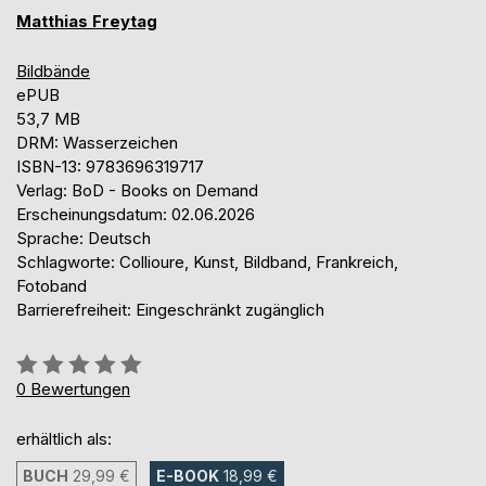
Matthias Freytag
Bildbände
ePUB
53,7 MB
DRM: Wasserzeichen
ISBN-13: 9783696319717
Verlag: BoD - Books on Demand
Erscheinungsdatum: 02.06.2026
Sprache: Deutsch
Schlagworte: Collioure, Kunst, Bildband, Frankreich,
Fotoband
Barrierefreiheit: Eingeschränkt zugänglich
Bewertung::
0%
0
Bewertungen
erhältlich als:
BUCH
29,99 €
E-BOOK
18,99 €