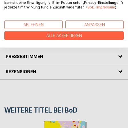
Vacances
kannst deine Einwilligung (z. B. im Footer unter „Privacy-Einstellungen“)
... ein Leben rund und schön und nichts nur Nebensache,
jederzeit mit Wirkung für die Zukunft widerrufen. (
BoD-Impressum
)
alles zählt und ist geglückt.
Mit 84 Farbabbildungen.
ABLEHNEN
ANPASSEN
ALLE AKZEPTIEREN
AUTOR/IN
PRESSESTIMMEN
REZENSIONEN
WEITERE TITEL BEI
BoD