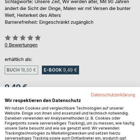
Schlagworte: Unsere Zeit, Wir werden älter, Mit 90 Jahren
ändert die Sicht der Dinge, Malen wir mit Versen die bunter
Welt, Heiterkeit des Alters
Barrierefreiheit: Eingeschränkt zugänglich
Bewertung::
0%
0
Bewertungen
erhältlich als:
BUCH
18,50 €
E-BOOK
9,49 €
9,49 €
Datenschutzerklärung
inkl. MwSt.
Wir respektieren den Datenschutz
sofort verfügbar als Download
Wir nutzen Cookies und vergleichbare Technologien auf unserer
Website. Einige von ihnen sind essenziell und technisch notwendig.
Daneben verwenden wir Analysemethoden (z. B. Cookies oder
IN DEN WARENKORB
Fingerprints sowie serverseitiges Tracking), um zu messen, wie häufig
unsere Seite besucht und wie sie genutzt wird. Wir verwenden
Trackingtechnologien zu Marketingzwecken und setzen hierzu
serverseitiges Tracking sowie auch Drittanbieter ein, wodurch ggf.