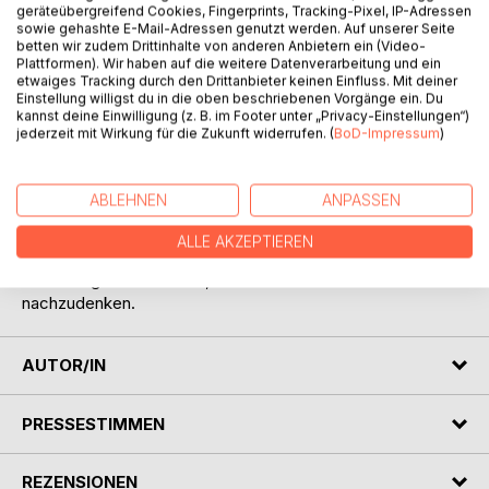
Auf die Merkliste
geräteübergreifend Cookies, Fingerprints, Tracking-Pixel, IP-Adressen
Titel bewerten
sowie gehashte E-Mail-Adressen genutzt werden. Auf unserer Seite
betten wir zudem Drittinhalte von anderen Anbietern ein (Video-
Plattformen). Wir haben auf die weitere Datenverarbeitung und ein
etwaiges Tracking durch den Drittanbieter keinen Einfluss. Mit deiner
Einstellung willigst du in die oben beschriebenen Vorgänge ein. Du
kannst deine Einwilligung (z. B. im Footer unter „Privacy-Einstellungen“)
jederzeit mit Wirkung für die Zukunft widerrufen. (
BoD-Impressum
)
BESCHREIBUNG
ABLEHNEN
ANPASSEN
ALLE AKZEPTIEREN
Das Spiegelbild einer Bergkette im nördlichsten Landgebiet
der Erde gab den Anlass, über Sein und Schein in der Welt
nachzudenken.
AUTOR/IN
PRESSESTIMMEN
REZENSIONEN