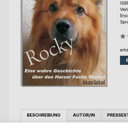
ISB
Ver
Ers
Spr
Bew
0%
erhä
BESCHREIBUNG
AUTOR/IN
PRESSES