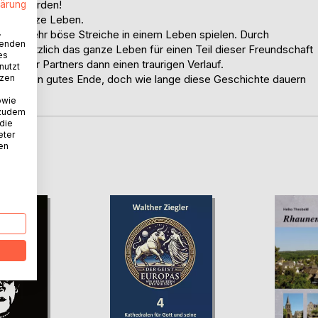
nk auf Erden!
lärung
fürs ganze Leben.
.
h oft sehr böse Streiche in einem Leben spielen. Durch
wenden
h plötzlich das ganze Leben für einen Teil dieser Freundschaft
es
, oder Partners dann einen traurigen Verlauf.
nutzt
tzen
 auch ein gutes Ende, doch wie lange diese Geschichte dauern
owie
 zudem
 die
eter
nen
D