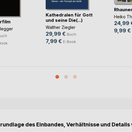
Rhaune
Kathedralen für Gott
Heiko T
und seine Die(...)
rfilm
24,99 
Walther Ziegler
glegger
9,99 €
29,99 €
Buch
uch
7,99 €
E-Book
Book
Grundlage des Einbandes, Verhältnisse und Details 