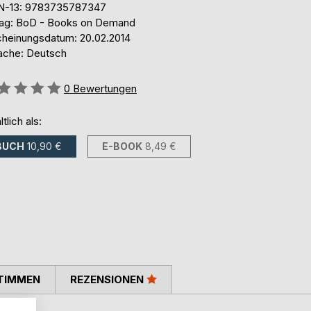
N-13: 9783735787347
lag: BoD - Books on Demand
cheinungsdatum: 20.02.2014
ache: Deutsch
ertung::
0
Bewertungen
ltlich als:
BUCH
10,90 €
E-BOOK
8,49 €
TIMMEN
REZENSIONEN