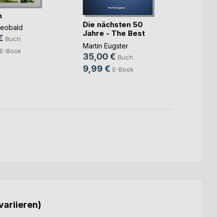
n
Die nächsten 50
Die b
heobald
Jahre - The Best
Meckl
€
Buch
Ever
Wolf H
Martin Eugster
E-Book
24,9
35,00 €
Buch
9,49
9,99 €
E-Book
variieren)