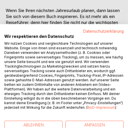
Wenn Sie Ihren nächsten Jahresurlaub planen, dann lassen
Sie sich von diesem Buch inspirieren. Es ist mehr als ein
Reiseführer, denn hier finden Sie nicht nur die wichtigsten
Reise – Informationen über Curacao, (Curacao von A bis
Datenschutzerklärung
Z), sondern auch andere spannende Themen:
Wir respektieren den Datenschutz
Stimmen Sie sich mit 15 tollen Cocktails auf Ihre Reisen
Wir nutzen Cookies und vergleichbare Technologien auf unserer
nach Curacao und den Besuch der Blue Curacao
Website. Einige von ihnen sind essenziell und technisch notwendig.
Likörfabrik ein.
Daneben verwenden wir Analysemethoden (z. B. Cookies oder
Fingerprints sowie serverseitiges Tracking), um zu messen, wie häufig
Curacao Culinar, so heißt das Kapitel, in dem es ums Essen
unsere Seite besucht und wie sie genutzt wird. Wir verwenden
und Trinken geht.
Trackingtechnologien zu Marketingzwecken und setzen hierzu
Lassen sie sich von der Natur verzaubern und erfahren Sie
serverseitiges Tracking sowie auch Drittanbieter ein, wodurch ggf.
geräteübergreifend Cookies, Fingerprints, Tracking-Pixel, IP-Adressen
mehr über die Geologie und über die Pflanzen- und
sowie gehashte E-Mail-Adressen genutzt werden. Auf unserer Seite
Tierwelt.
betten wir zudem Drittinhalte von anderen Anbietern ein (Video-
Auch Kunstinteressierte kommen auf Curacao auf ihre
Plattformen). Wir haben auf die weitere Datenverarbeitung und ein
etwaiges Tracking durch den Drittanbieter keinen Einfluss. Mit deiner
Kosten. Die Street Art auf Curacao ist zum Beispiel
Einstellung willigst du in die oben beschriebenen Vorgänge ein. Du
einzigartig.
kannst deine Einwilligung (z. B. im Footer unter „Privacy-Einstellungen“)
Natürlich darf auf Curacao das Meer nicht zu kurz kommen.
jederzeit mit Wirkung für die Zukunft widerrufen. (
BoD-Impressum
)
Deshalb finden Sie in dem Kapitel Mehr Meer die
Beschreibung der schönsten Strände. Natürlich alles farbig
bebildert.
ABLEHNEN
ANPASSEN