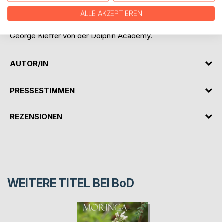
Haben Sie schon immer davon geträumt mit Delfinen zu
ALLE AKZEPTIEREN
schwimmen? Auf Curacao können Sie das mit gutem
Gewissen tun. Lesen Sie das umfangreiche Interview mit
George Kieffer von der Dolphin Academy.
AUTOR/IN
PRESSESTIMMEN
REZENSIONEN
WEITERE TITEL BEI
BoD