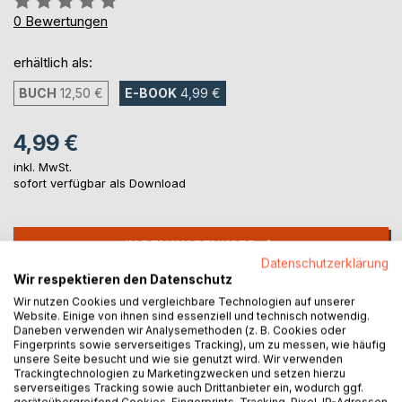
0%
0
Bewertungen
erhältlich als:
BUCH
12,50 €
E-BOOK
4,99 €
4,99 €
inkl. MwSt.
sofort verfügbar als Download
IN DEN WARENKORB
Datenschutzerklärung
Wir respektieren den Datenschutz
Auf die Merkliste
Wir nutzen Cookies und vergleichbare Technologien auf unserer
Titel bewerten
Website. Einige von ihnen sind essenziell und technisch notwendig.
Daneben verwenden wir Analysemethoden (z. B. Cookies oder
Fingerprints sowie serverseitiges Tracking), um zu messen, wie häufig
unsere Seite besucht und wie sie genutzt wird. Wir verwenden
Trackingtechnologien zu Marketingzwecken und setzen hierzu
serverseitiges Tracking sowie auch Drittanbieter ein, wodurch ggf.
geräteübergreifend Cookies, Fingerprints, Tracking-Pixel, IP-Adressen