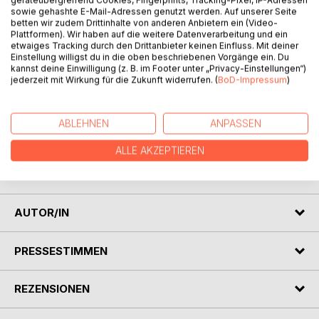
sowie gehashte E-Mail-Adressen genutzt werden. Auf unserer Seite
betten wir zudem Drittinhalte von anderen Anbietern ein (Video-
Plattformen). Wir haben auf die weitere Datenverarbeitung und ein
BESCHREIBUNG
etwaiges Tracking durch den Drittanbieter keinen Einfluss. Mit deiner
Einstellung willigst du in die oben beschriebenen Vorgänge ein. Du
kannst deine Einwilligung (z. B. im Footer unter „Privacy-Einstellungen“)
jederzeit mit Wirkung für die Zukunft widerrufen. (
BoD-Impressum
)
Die Ausstellung "Sehn wir Galg und Räder stehen" von
Bernhard Weigl zeigt einen ungeschönten Querschnitt zum
Thema Räuber und Gerichtsbarkeit in der Oberpfalz des 18.
ABLEHNEN
ANPASSEN
und frühen 19. Jahrhunderts. Besonders wird dabei der
Fokus auf den Räuber Franz Troglauer gelegt.
ALLE AKZEPTIEREN
Hier im Katalog: Abbildung der 25 Ausstellungstafeln (in
Farbe) mit entsprechendem Hintergrundwissen.
AUTOR/IN
PRESSESTIMMEN
REZENSIONEN