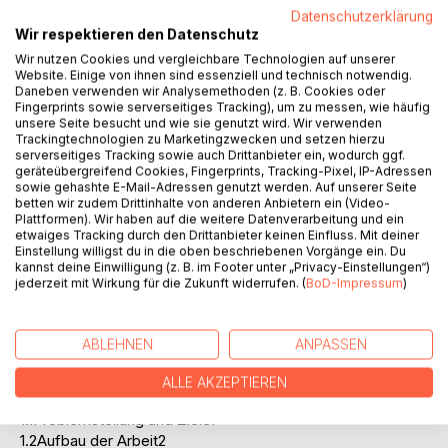
Datenschutzerklärung
werden zunächst konzeptionelle Grundlagen erläutert. Im
Wir respektieren den Datenschutz
weiteren Verlauf sollen die Methodik des IAS 14 zur
Wir nutzen Cookies und vergleichbare Technologien auf unserer
Abgrenzung ausweisfähiger Segmente und die Inhalte der
Website. Einige von ihnen sind essenziell und technisch notwendig.
Segmentberichterstattung dargestellt werden. Im vierten
Daneben verwenden wir Analysemethoden (z. B. Cookies oder
Kapitel wird dann der Bezug zur Praxis hergestellt.
Fingerprints sowie serverseitiges Tracking), um zu messen, wie häufig
unsere Seite besucht und wie sie genutzt wird. Wir verwenden
Gegenstand der Analyse ist das
Trackingtechnologien zu Marketingzwecken und setzen hierzu
Segmentpublizitätsverhalten ausgewählter deutscher
serverseitiges Tracking sowie auch Drittanbieter ein, wodurch ggf.
Unternehmen im Geschäftsbericht. Die theoretischen
geräteübergreifend Cookies, Fingerprints, Tracking-Pixel, IP-Adressen
sowie gehashte E-Mail-Adressen genutzt werden. Auf unserer Seite
Grundlagen aus den vorangegangenen Abschnitten dienen
betten wir zudem Drittinhalte von anderen Anbietern ein (Video-
bei der Untersuchung als Leitfaden zu Beurteilung der
Plattformen). Wir haben auf die weitere Datenverarbeitung und ein
Segmentberichte. Kapitel fünf beinhaltet die
etwaiges Tracking durch den Drittanbieter keinen Einfluss. Mit deiner
Schlussbemerkungen und schließt somit den Kreis
Einstellung willigst du in die oben beschriebenen Vorgänge ein. Du
kannst deine Einwilligung (z. B. im Footer unter „Privacy-Einstellungen“)
hinsichtlich der zuvor erläuterten Abschnitte der Arbeit.
jederzeit mit Wirkung für die Zukunft widerrufen. (
BoD-Impressum
)
Inhaltsverzeichnis:Inhaltsverzeichnis:
AbbildungsverzeichnisIV
ABLEHNEN
ANPASSEN
TabellenverzeichnisV
AbkürzungsverzeichnisVI
ALLE AKZEPTIEREN
1.Einleitung1
1.1Problemstellung und Ziele1
1.2Aufbau der Arbeit2