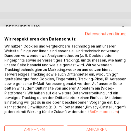
BESCHREIBUNG
Datenschutzerklärung
Wir respektieren den Datenschutz
Wenn auch Ihr zu den Yachties gehört, die bei ihren Törns
Wir nutzen Cookies und vergleichbare Technologien auf unserer
nicht nur Marinas, Stadthäfen oder Buchten vom Boot aus
Website. Einige von ihnen sind essenziell und technisch notwendig.
sehen wollen, dann ist dieses Buch sicher genau das
Daneben verwenden wir Analysemethoden (z. B. Cookies oder
Fingerprints sowie serverseitiges Tracking), um zu messen, wie häufig
Richtige für Euch. Habt Ihr auch Lust auf etwas mehr als
unsere Seite besucht und wie sie genutzt wird. Wir verwenden
nur Meer und nicht nur auf Smalltalks von Reling zu Reling
Trackingtechnologien zu Marketingzwecken und setzen hierzu
oder das bekannte Hafenkino? Dann verbindet doch
serverseitiges Tracking sowie auch Drittanbieter ein, wodurch ggf.
geräteübergreifend Cookies, Fingerprints, Tracking-Pixel, IP-Adressen
einfach Meer und Land. Entspannt Euch und gönnt Euch
sowie gehashte E-Mail-Adressen genutzt werden. Auf unserer Seite
einen Landgang, der auch mal den Blick von ganz oben
betten wir zudem Drittinhalte von anderen Anbietern ein (Video-
eröffnet. Unser Buch enthält in der aktuellen 7. Auflage
Plattformen). Wir haben auf die weitere Datenverarbeitung und ein
etwaiges Tracking durch den Drittanbieter keinen Einfluss. Mit deiner
2024 auf 214 Seiten inzwischen 150 verlockende
Einstellung willigst du in die oben beschriebenen Vorgänge ein. Du
"Bewegungsvorschläge" vom kurzen, völlig problemlosen
kannst deine Einwilligung (z. B. im Footer unter „Privacy-Einstellungen“)
Landgang bis zu längeren und teilweise anspruchsvollen
jederzeit mit Wirkung für die Zukunft widerrufen. (
BoD-Impressum
)
Wanderungen und Bergtouren. Zusätzlich geben wir Euch
Tipps zum Einkauf von Naturprodukten, natürlich nicht in
Supermärkten. Geht auf Entdeckungsreise, lernt Land und
ABLEHNEN
ANPASSEN