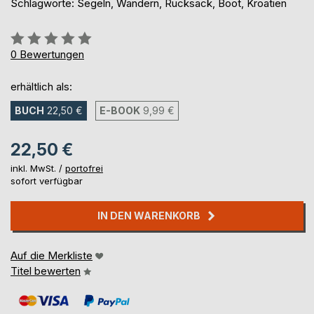
Schlagworte: Segeln, Wandern, Rucksack, Boot, Kroatien
Bewertung::
0%
0
Bewertungen
erhältlich als:
BUCH
22,50 €
E-BOOK
9,99 €
22,50 €
inkl. MwSt. /
portofrei
sofort verfügbar
IN DEN WARENKORB
Auf die Merkliste
Titel bewerten