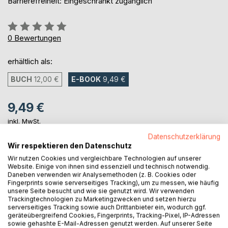
Barrierefreiheit: Eingeschränkt zugänglich
Bewertung::
0%
0
Bewertungen
erhältlich als:
BUCH
12,00 €
E-BOOK
9,49 €
9,49 €
inkl. MwSt.
sofort verfügbar als Download
Datenschutzerklärung
Wir respektieren den Datenschutz
Wir nutzen Cookies und vergleichbare Technologien auf unserer
IN DEN WARENKORB
Website. Einige von ihnen sind essenziell und technisch notwendig.
Daneben verwenden wir Analysemethoden (z. B. Cookies oder
Fingerprints sowie serverseitiges Tracking), um zu messen, wie häufig
unsere Seite besucht und wie sie genutzt wird. Wir verwenden
Auf die Merkliste
Trackingtechnologien zu Marketingzwecken und setzen hierzu
Titel bewerten
serverseitiges Tracking sowie auch Drittanbieter ein, wodurch ggf.
geräteübergreifend Cookies, Fingerprints, Tracking-Pixel, IP-Adressen
sowie gehashte E-Mail-Adressen genutzt werden. Auf unserer Seite