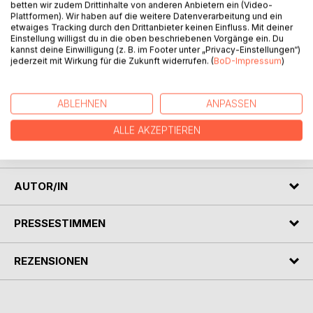
betten wir zudem Drittinhalte von anderen Anbietern ein (Video-
Plattformen). Wir haben auf die weitere Datenverarbeitung und ein
etwaiges Tracking durch den Drittanbieter keinen Einfluss. Mit deiner
Einstellung willigst du in die oben beschriebenen Vorgänge ein. Du
kannst deine Einwilligung (z. B. im Footer unter „Privacy-Einstellungen“)
jederzeit mit Wirkung für die Zukunft widerrufen. (
BoD-Impressum
)
BESCHREIBUNG
ABLEHNEN
ANPASSEN
Aphorismusähnliche Texte und bildstarke sind in diesem
ALLE AKZEPTIEREN
Buch zu finden.
Ewigkeiten werden eingefangen. Seen dürfen flüstern.
AUTOR/IN
PRESSESTIMMEN
REZENSIONEN