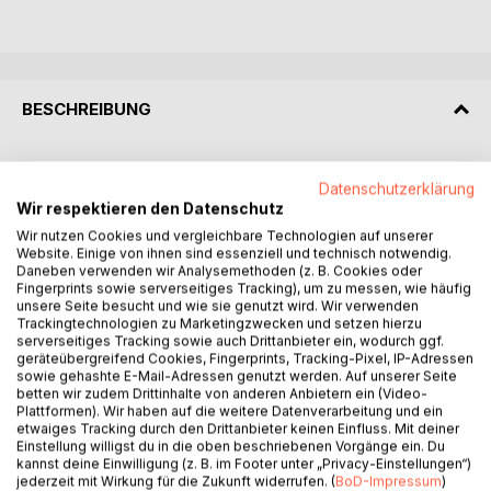
BESCHREIBUNG
Seemannsgarn
Datenschutzerklärung
erstunken und erlogen
Wir respektieren den Datenschutz
von Heinz Röper
Wir nutzen Cookies und vergleichbare Technologien auf unserer
Jedes Wort ist wahr
Website. Einige von ihnen sind essenziell und technisch notwendig.
Daneben verwenden wir Analysemethoden (z. B. Cookies oder
Das Buch zeichnet auf 271 Seiten ein Gemälde der
Fingerprints sowie serverseitiges Tracking), um zu messen, wie häufig
unsere Seite besucht und wie sie genutzt wird. Wir verwenden
Entwicklung der deutschen Frachtschifffahrt nach dem
Trackingtechnologien zu Marketingzwecken und setzen hierzu
Kriege und liefert einen umfangreichen Wortschatz der
serverseitiges Tracking sowie auch Drittanbieter ein, wodurch ggf.
Seemannssprache, in dem die im Buch verwendeten
geräteübergreifend Cookies, Fingerprints, Tracking-Pixel, IP-Adressen
sowie gehashte E-Mail-Adressen genutzt werden. Auf unserer Seite
Fachausdrücke aus der Seeschifffahrt und dem
betten wir zudem Drittinhalte von anderen Anbietern ein (Video-
Schifffahrtsrecht erläutert werden (174 Seiten).
Plattformen). Wir haben auf die weitere Datenverarbeitung und ein
etwaiges Tracking durch den Drittanbieter keinen Einfluss. Mit deiner
Beschrieben wird u.a. die Art des Ladungstransportes vor
Einstellung willigst du in die oben beschriebenen Vorgänge ein. Du
kannst deine Einwilligung (z. B. im Footer unter „Privacy-Einstellungen“)
der Einführung des Containers und setzt damit dem
jederzeit mit Wirkung für die Zukunft widerrufen. (
BoD-Impressum
)