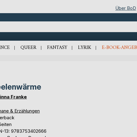
Über BoD
NCE
QUEER
FANTASY
LYRIK
E-BOOK-ANGEB
eelenwärme
inna Franke
ane & Erzählungen
erback
Seiten
N-13: 9783753402666