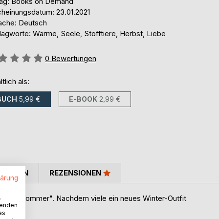
lag: Books on Demand
cheinungsdatum: 23.01.2021
ache: Deutsch
lagworte: Wärme, Seele, Stofftiere, Herbst, Liebe
ertung::
0
Bewertungen
ltlich als:
BUCH
5,99 €
E-BOOK
2,99 €
TIMMEN
REZENSIONEN
lärung
.
" und "Sommer". Nachdem viele ein neues Winter-Outfit
wenden
es