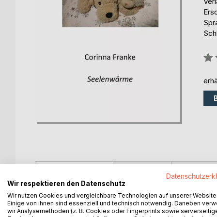
Ver
Ers
Spr
Sch
Bew
0%
erhä
BESCHREIBUNG
AUTOR/IN
PRESSES
Datenschutzerk
Wir respektieren den Datenschutz
Wir nutzen Cookies und vergleichbare Technologien auf unserer Website
Ein Wiedersehen mit den Stofftieren aus "Schnee
Einige von ihnen sind essenziell und technisch notwendig. Daneben ver
bekommen haben, geht es drunter und drüber...
wir Analysemethoden (z. B. Cookies oder Fingerprints sowie serverseitig