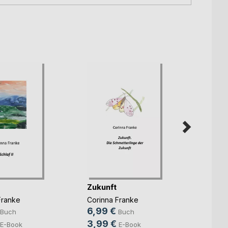
Zukunft
Behu
Franke
Corinna Franke
Corinn
6,99 €
7,99
Buch
Buch
3,99 €
3,99
E-Book
E-Book