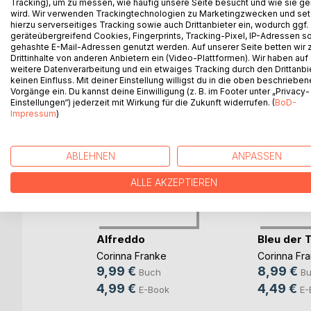
Tracking), um zu messen, wie häufig unsere Seite besucht und wie sie ge
wird. Wir verwenden Trackingtechnologien zu Marketingzwecken und se
hierzu serverseitiges Tracking sowie auch Drittanbieter ein, wodurch ggf.
geräteübergreifend Cookies, Fingerprints, Tracking-Pixel, IP-Adressen s
WEITERE TITEL BEI
Bo
gehashte E-Mail-Adressen genutzt werden. Auf unserer Seite betten wir
Drittinhalte von anderen Anbietern ein (Video-Plattformen). Wir haben auf
weitere Datenverarbeitung und ein etwaiges Tracking durch den Drittanbi
keinen Einfluss. Mit deiner Einstellung willigst du in die oben beschriebe
Vorgänge ein. Du kannst deine Einwilligung (z. B. im Footer unter „Privacy-
Einstellungen“) jederzeit mit Wirkung für die Zukunft widerrufen. (
BoD-
Impressum
)
ABLEHNEN
ANPASSEN
ALLE AKZEPTIEREN
Alfreddo
Bleu der T
nd II
Corinna Franke
Corinna Fr
9,99 €
8,99 €
ke
Buch
B
4,99 €
4,49 €
E-Book
E-
ok