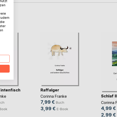
nutzt
tzen
owie
D
 zudem
 die
eter
nen
intenfisch
Raffalger
Schlaf II
anke
Corinna Franke
7,99 €
Corinna 
uch
Buch
4,99 €
3,99 €
Book
E-Book
2,99 €