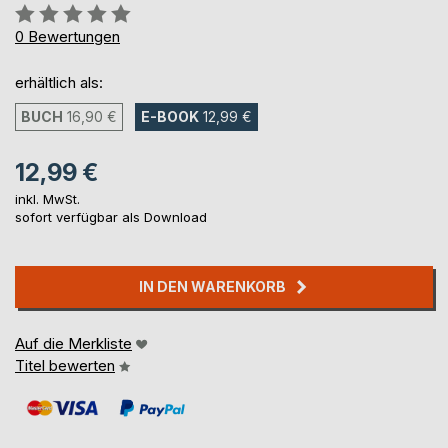
Bewertung::
0%
0
Bewertungen
erhältlich als:
BUCH
16,90 €
E-BOOK
12,99 €
12,99 €
inkl. MwSt.
sofort verfügbar als Download
IN DEN WARENKORB
Auf die Merkliste
Titel bewerten