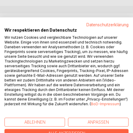
BESCHREIBUNG
Datenschutzerklärung
Wir respektieren den Datenschutz
Wir nutzen Cookies und vergleichbare Technologien auf unserer
In den vergangenen zweitausend Jahren sind wir intensiv
Website. Einige von ihnen sind essenziell und technisch notwendig.
gelehrt worden, Gott sowie den Teufel, als personifiziertes
Daneben verwenden wir Analysemethoden (z. B. Cookies oder
„Böses“ zu fürchten!
Fingerprints sowie serverseitiges Tracking), um zu messen, wie häufig
Aber ist es möglich, heute noch diese Haltung angesichts
unsere Seite besucht und wie sie genutzt wird. Wir verwenden
Trackingtechnologien zu Marketingzwecken und setzen hierzu
des angeblich weltweiten immer größeren Ausbruchs des
serverseitiges Tracking sowie auch Drittanbieter ein, wodurch ggf.
„Bösen“ beizubehalten?
geräteübergreifend Cookies, Fingerprints, Tracking-Pixel, IP-Adressen
sowie gehashte E-Mail-Adressen genutzt werden. Auf unserer Seite
betten wir zudem Drittinhalte von anderen Anbietern ein (Video-
Gilt es nicht vielmehr zu erkennen, dass Gott in sich selbst
Plattformen). Wir haben auf die weitere Datenverarbeitung und ein
beide Seiten enthält, ein Ganzheitliches - ein „Geistgefäß“
etwaiges Tracking durch den Drittanbieter keinen Einfluss. Mit deiner
darstellt, das alle Gegensätze umfasst!
Einstellung willigst du in die oben beschriebenen Vorgänge ein. Du
kannst deine Einwilligung (z. B. im Footer unter „Privacy-Einstellungen“)
jederzeit mit Wirkung für die Zukunft widerrufen. (
BoD-Impressum
)
Der Mensch beschäftigt sich zu sehr damit, außerhalb von
ihm nach dem zu suchen, was er nur selbst als Schöpfer
selbst „als Gutes“ erschaffen kann. Das Ergebnis wird hier
ABLEHNEN
ANPASSEN
immer sein, dass er unzufrieden ist, weil er außerhalb von
sich niemals Antworten finden wird und Gott nicht von ihm