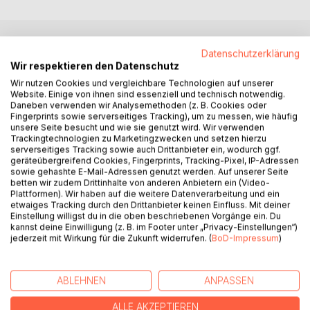
Datenschutzerklärung
BESCHREIBUNG
Wir respektieren den Datenschutz
Wir nutzen Cookies und vergleichbare Technologien auf unserer
Im Alter von nur 3 Jahren verloren die Zwillinge Vince und
Website. Einige von ihnen sind essenziell und technisch notwendig.
Daneben verwenden wir Analysemethoden (z. B. Cookies oder
Lindsay ihre Eltern bei einem Unfall.
Fingerprints sowie serverseitiges Tracking), um zu messen, wie häufig
Die Kinder saßen damals ebenfalls im Wagen, überlebten
unsere Seite besucht und wie sie genutzt wird. Wir verwenden
aber leicht verletzt. Sie wurden in einem Heim
Trackingtechnologien zu Marketingzwecken und setzen hierzu
serverseitiges Tracking sowie auch Drittanbieter ein, wodurch ggf.
untergebracht, in dem sie unbeschwert die ersten Jahre
geräteübergreifend Cookies, Fingerprints, Tracking-Pixel, IP-Adressen
ihrer Kindheit verbrachten. Aber der Wunsch, gemeinsam in
sowie gehashte E-Mail-Adressen genutzt werden. Auf unserer Seite
einer richtigen Familie aufzuwachsen, blieb. Umso größer
betten wir zudem Drittinhalte von anderen Anbietern ein (Video-
Plattformen). Wir haben auf die weitere Datenverarbeitung und ein
schien das Glück, als sie nun im Alter von zehn Jahren
etwaiges Tracking durch den Drittanbieter keinen Einfluss. Mit deiner
gemeinsam von einem kinderlosen Paar mit Zweitwohnsitz
Einstellung willigst du in die oben beschriebenen Vorgänge ein. Du
in der Schweiz adoptiert wurden. Sie lebten mit diesem in
kannst deine Einwilligung (z. B. im Footer unter „Privacy-Einstellungen“)
jederzeit mit Wirkung für die Zukunft widerrufen. (
BoD-Impressum
)
einer wunderschönen Villa mit großem Garten und es
mangelte den Kindern scheinbar an nichts. Dennoch war
die Haushälterin Emma die Einzige, die den Kindern etwas
ABLEHNEN
ANPASSEN
Zuneigung und Liebe entgegenbrachte, denn dazu waren
die Pflegeeltern offensichtlich nicht in der Lage. Vielmehr
ALLE AKZEPTIEREN