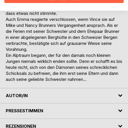
sah es so aus, als dass sie gar nichts mit den Kindern
anfangen konnten. Mehr und mehr hatte Vince das Gefühl,
dass etwas nicht stimmte.
Auch Emma reagierte verschlossen, wenn Vince sie auf
Mike und Nancy Brunners Vergangenheit ansprach. Als er
die Ferien mit seiner Schwester und dem Ehepaar Brunner
in einer abgelegenen Berghütte in den Schweizer Bergen
verbrachte, bestätigte sich auf grausame Weise seine
Vorahnung.
Ein Alptraum begann, der für den damals noch kleinen
Jungen niemals wirklich enden sollte. Denn er schafft es bis
heute nicht, sich von den Dämonen seines schrecklichen
Schicksals zu befreien, die ihm erst seine Eltern und dann
auch seine geliebte Schwester nahmen...
AUTOR/IN
PRESSESTIMMEN
REZENSIONEN