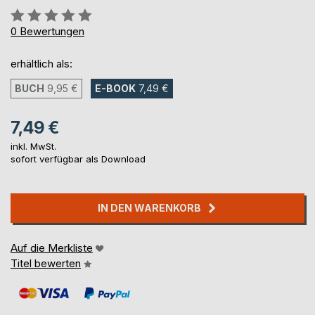
Bewertung::
0%
0
Bewertungen
erhältlich als:
BUCH
9,95 €
E-BOOK
7,49 €
7,49 €
inkl. MwSt.
sofort verfügbar als Download
IN DEN WARENKORB
Auf die Merkliste
Titel bewerten