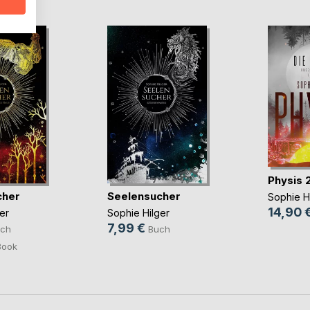
Physis 
cher
Seelensucher
Sophie H
14,90 
er
Sophie Hilger
7,99 €
ch
Buch
Book