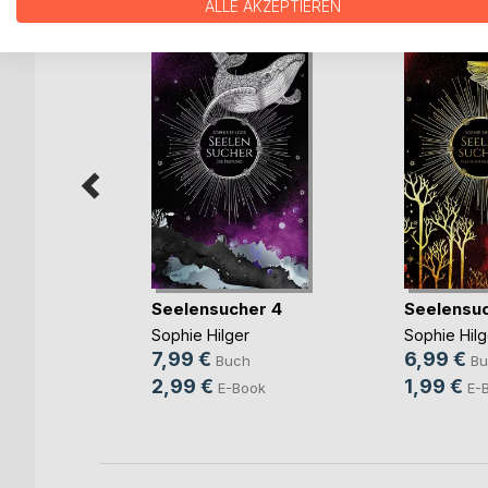
ALLE AKZEPTIEREN
Seelensucher 4
Seelensu
rson
Sophie Hilger
Sophie Hilg
7,99 €
6,99 €
ch
Buch
Bu
2,99 €
1,99 €
E-Book
E-