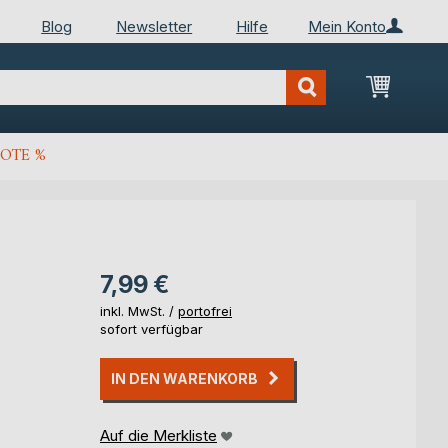
Blog
Newsletter
Hilfe
Mein Konto
Mein Wa
OTE %
7,99 €
inkl. MwSt. /
portofrei
sofort verfügbar
IN DEN WARENKORB
Auf die Merkliste