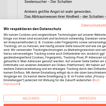
Seelensucher - Der Schatten
Ambers größte Angst ist wahr geworden.
Das Albtraumwesen ihrer Kindheit - der Schatten 
nach Hause zu folgen. Und ausgerechnet der arro
Datenschutzerk
zu sein, ihn wieder loszuwerden.
Wir respektieren den Datenschutz
Wir nutzen Cookies und vergleichbare Technologien auf unserer Website
Die Spur führt die beiden in das schottische Dorf
Einige von ihnen sind essenziell und technisch notwendig. Daneben ver
flüstern im Wald, Vieh begeht Selbstmord und Ernte
wir Analysemethoden (z. B. Cookies oder Fingerprints sowie serverseitig
Moonravine zusammen?
Tracking), um zu messen, wie häufig unsere Seite besucht und wie sie ge
wird. Wir verwenden Trackingtechnologien zu Marketingzwecken und se
Und sollte dieses Ungeheuer tatsächlich existier
hierzu serverseitiges Tracking sowie auch Drittanbieter ein, wodurch ggf.
geräteübergreifend Cookies, Fingerprints, Tracking-Pixel, IP-Adressen s
Blendende Unterhaltung für alle, die sich gern grus
gehashte E-Mail-Adressen genutzt werden. Auf unserer Seite betten wir
Drittinhalte von anderen Anbietern ein (Video-Plattformen). Wir haben auf
weitere Datenverarbeitung und ein etwaiges Tracking durch den Drittanbi
"Ein wenig wie ein düsteres Hänsel und Gretel mit
keinen Einfluss. Mit deiner Einstellung willigst du in die oben beschriebe
Vorgänge ein. Du kannst deine Einwilligung (z. B. im Footer unter „Privacy-
Einstellungen“) jederzeit mit Wirkung für die Zukunft widerrufen. (
BoD-
"Amber Woods in Höchstform"
Impressum
)
ABLEHNEN
ANPASSEN
WEITERE TITEL BEI
Bo