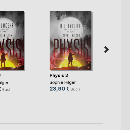
Physis 2
Physi
2
Sophie Hilger
Sophie
ilger
23,90 €
19,9
€
Buch
Buch