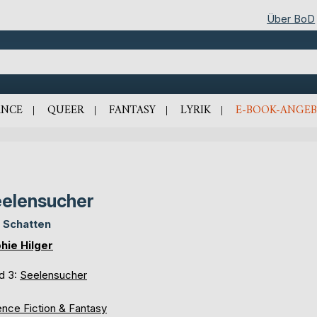
Über BoD
NCE
QUEER
FANTASY
LYRIK
E-BOOK-ANGEB
elensucher
 Schatten
hie Hilger
d 3:
Seelensucher
ence Fiction & Fantasy