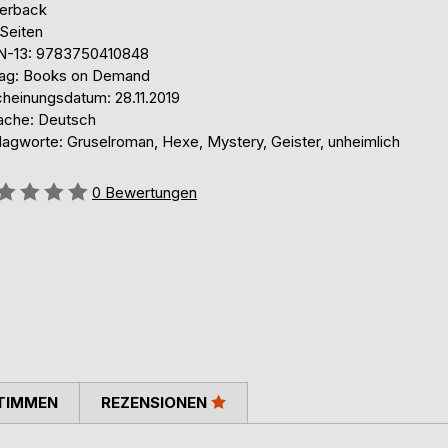
erback
 Seiten
N-13: 9783750410848
lag: Books on Demand
cheinungsdatum: 28.11.2019
ache: Deutsch
lagworte: Gruselroman, Hexe, Mystery, Geister, unheimlich
ertung::
0
Bewertungen
TIMMEN
REZENSIONEN