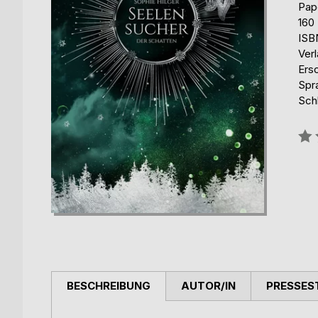
Pap
160
ISB
Ver
Ers
Spr
Sch
Bew
0%
BESCHREIBUNG
AUTOR/IN
PRESSES