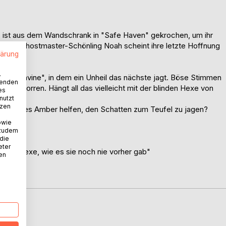
- ist aus dem Wandschrank in "Safe Haven" gekrochen, um ihr
gante Ghostmaster-Schönling Noah scheint ihre letzte Hoffnung
lärung
.
 "Moonravine", in dem ein Unheil das nächste jagt. Böse Stimmen
wenden
n verdorren. Hängt all das vielleicht mit der blinden Hexe von
es
nutzt
tzen
en, kann es Amber helfen, den Schatten zum Teufel zu jagen?
owie
eln.
 zudem
 die
eter
 einer Hexe, wie es sie noch nie vorher gab"
nen
D