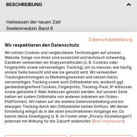
BESCHREIBUNG
Heilwissen der neuen Zeit
Seelenmedizin Band 8
Datenschutzerklärung
Praxisleitfaden: Heilung auf Seelenebene
Wir respektieren den Datenschutz
Band 8 widmet sich der Arbeit auf der tiefsten Ebene: Der
Wir nutzen Cookies und vergleichbare Technologien auf unserer
Seele selbst. Er zeigt, wie verlorene Seelenanteile,
Website. Einige von ihnen sind essenziell und technisch notwendig.
Einflüsse aus früheren Inkarnationen, Seelenmäntel, Walk-
Daneben verwenden wir Analysemethoden (z. B. Cookies oder
Ins und destruktive Beeinflussungen erkannt, transformiert
Fingerprints sowie serverseitiges Tracking), um zu messen, wie häufig
unsere Seite besucht und wie sie genutzt wird. Wir verwenden
und integriert werden können.
Trackingtechnologien zu Marketingzwecken und setzen hierzu
serverseitiges Tracking sowie auch Drittanbieter ein, wodurch ggf.
Energetisches Arbeiten mit Testlisten und Intention
geräteübergreifend Cookies, Fingerprints, Tracking-Pixel, IP-Adressen
sowie gehashte E-Mail-Adressen genutzt werden. Auf unserer Seite
Das Buch vermittelt die Anwendung von kinesiologischer
betten wir zudem Drittinhalte von anderen Anbietern ein (Video-
Testung und Intention für die Seelenarbeit. Testlisten und
Plattformen). Wir haben auf die weitere Datenverarbeitung und ein
gezielte Intentionen unterstützen bei Seelenintegration,
etwaiges Tracking durch den Drittanbieter keinen Einfluss. Mit deiner
Wiederherstellung der Seelenkraft, Arbeit mit dem
Einstellung willigst du in die oben beschriebenen Vorgänge ein. Du
kannst deine Einwilligung (z. B. im Footer unter „Privacy-Einstellungen“)
Seelenplan, Seelenfamilie, Lichtarbeit und
jederzeit mit Wirkung für die Zukunft widerrufen. (
BoD-Impressum
)
Herausforderungen der Seele.