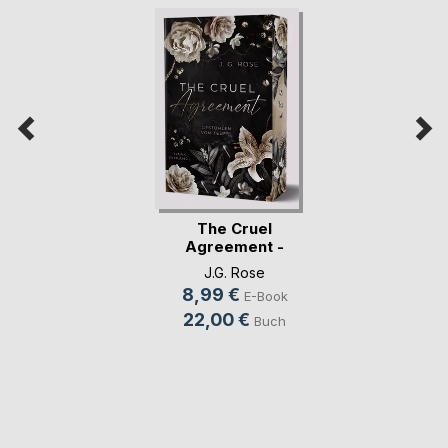
The Cruel
Agreement -
Gestohlen vo(...)
J.G. Rose
8,99 €
E-Book
22,00 €
Buch