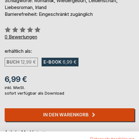
Schlagworte: Romantik, Wiedergeburt, Leidenschaft,
Liebesroman, Irland
Barrierefreiheit: Eingeschränkt zugänglich
Bewertung::
0%
0
Bewertungen
erhältlich als:
BUCH
12,99 €
E-BOOK
6,99 €
6,99 €
inkl. MwSt.
sofort verfügbar als Download
IN DEN WARENKORB
Auf die Merkliste