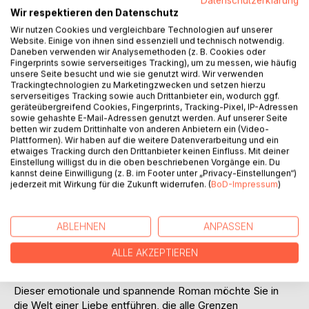
Titel bewerten
Datenschutzerklärung
Wir respektieren den Datenschutz
Wir nutzen Cookies und vergleichbare Technologien auf unserer
Website. Einige von ihnen sind essenziell und technisch notwendig.
Daneben verwenden wir Analysemethoden (z. B. Cookies oder
Fingerprints sowie serverseitiges Tracking), um zu messen, wie häufig
unsere Seite besucht und wie sie genutzt wird. Wir verwenden
Trackingtechnologien zu Marketingzwecken und setzen hierzu
serverseitiges Tracking sowie auch Drittanbieter ein, wodurch ggf.
BESCHREIBUNG
geräteübergreifend Cookies, Fingerprints, Tracking-Pixel, IP-Adressen
sowie gehashte E-Mail-Adressen genutzt werden. Auf unserer Seite
betten wir zudem Drittinhalte von anderen Anbietern ein (Video-
Plattformen). Wir haben auf die weitere Datenverarbeitung und ein
- Es gibt eine ganz besondere Art der Liebe.
etwaiges Tracking durch den Drittanbieter keinen Einfluss. Mit deiner
- Eine Liebe, die Leben überdauert.
Einstellung willigst du in die oben beschriebenen Vorgänge ein. Du
kannst deine Einwilligung (z. B. im Footer unter „Privacy-Einstellungen“)
- Eine Liebe ohne Zeit und Raum.
jederzeit mit Wirkung für die Zukunft widerrufen. (
BoD-Impressum
)
Dies ist die Geschichte von John und Maureen. Ihre Seelen
sind durch dieses besondere Band der Liebe miteinander
ABLEHNEN
ANPASSEN
verknüpft, Leben für Leben, niemals endend. Gemeinsam
machen sie sich in den USA der Gegenwart auf die Suche
ALLE AKZEPTIEREN
nach dem düsteren Geheimnis, das sie in Irland im Jahr
1790 auseinanderriss.
Dieser emotionale und spannende Roman möchte Sie in
die Welt einer Liebe entführen, die alle Grenzen