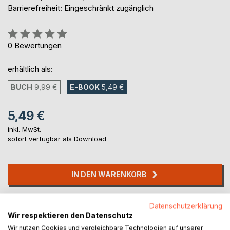
Barrierefreiheit: Eingeschränkt zugänglich
Bewertung::
0%
0
Bewertungen
erhältlich als:
BUCH
9,99 €
E-BOOK
5,49 €
5,49 €
inkl. MwSt.
sofort verfügbar als Download
IN DEN WARENKORB
Auf die Merkliste
Datenschutzerklärung
Titel bewerten
Wir respektieren den Datenschutz
Wir nutzen Cookies und vergleichbare Technologien auf unserer