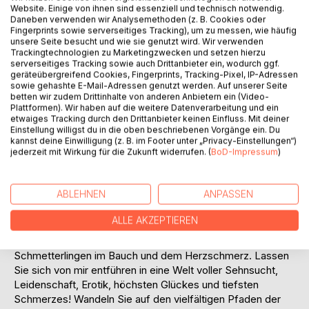
Website. Einige von ihnen sind essenziell und technisch notwendig.
Daneben verwenden wir Analysemethoden (z. B. Cookies oder
Fingerprints sowie serverseitiges Tracking), um zu messen, wie häufig
unsere Seite besucht und wie sie genutzt wird. Wir verwenden
Trackingtechnologien zu Marketingzwecken und setzen hierzu
serverseitiges Tracking sowie auch Drittanbieter ein, wodurch ggf.
geräteübergreifend Cookies, Fingerprints, Tracking-Pixel, IP-Adressen
BESCHREIBUNG
sowie gehashte E-Mail-Adressen genutzt werden. Auf unserer Seite
betten wir zudem Drittinhalte von anderen Anbietern ein (Video-
Plattformen). Wir haben auf die weitere Datenverarbeitung und ein
etwaiges Tracking durch den Drittanbieter keinen Einfluss. Mit deiner
Seelenlächeln und Herzgeflüster - eine Gedankenflut
Einstellung willigst du in die oben beschriebenen Vorgänge ein. Du
lyrischer und prosaischer Texte über die Liebe in allen ihren
kannst deine Einwilligung (z. B. im Footer unter „Privacy-Einstellungen“)
jederzeit mit Wirkung für die Zukunft widerrufen. (
BoD-Impressum
)
Facetten. Mal kommt sie federleicht daher, mal
bedrückend und schwer. Ein anderes Mal überrascht sie
uns mit ihrer Intensität. Auch hat sie uns schon oft
ABLEHNEN
ANPASSEN
enttäuscht. Dennoch ist die Liebe eines der schönsten
Gefühle der Welt. In diesem Buch konfrontiere ich meine
ALLE AKZEPTIEREN
Leserinnen und Leser mit der geballten Ausdruckskraft der
Liebe, mit ihren unterschiedlichen Gesichtern, mit den
Schmetterlingen im Bauch und dem Herzschmerz. Lassen
Sie sich von mir entführen in eine Welt voller Sehnsucht,
Leidenschaft, Erotik, höchsten Glückes und tiefsten
Schmerzes! Wandeln Sie auf den vielfältigen Pfaden der