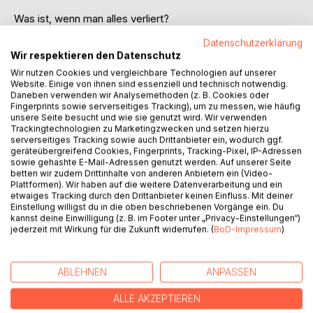
Was ist, wenn man alles verliert?
Aber es stellt sich raus, dass alles gar nicht alles ist. Denn,
Datenschutzerklärung
wenn man alles verloren hätte, dann könnte man nicht
Wir respektieren den Datenschutz
neuanfangen, so wie Teddy Clark. Teddy, eine junge Frau,
Wir nutzen Cookies und vergleichbare Technologien auf unserer
die scheinbar alles verloren hat und trotzdem
Website. Einige von ihnen sind essenziell und technisch notwendig.
weitermachen kann. Sie hat den Mut für einen Neuanfang in
Daneben verwenden wir Analysemethoden (z. B. Cookies oder
einer fremden Stadt und lernt dort den verbitterten und
Fingerprints sowie serverseitiges Tracking), um zu messen, wie häufig
unsere Seite besucht und wie sie genutzt wird. Wir verwenden
zurückgezogenen Eigentümer eines Buchladens Eric
Trackingtechnologien zu Marketingzwecken und setzen hierzu
Morgan kennen. Eric, der keinen Sinn im Leben mehr sieht,
serverseitiges Tracking sowie auch Drittanbieter ein, wodurch ggf.
nachdem er alles verloren hat und seine gesamte Welt
geräteübergreifend Cookies, Fingerprints, Tracking-Pixel, IP-Adressen
sowie gehashte E-Mail-Adressen genutzt werden. Auf unserer Seite
zusammengebrochen ist. Was wäre, wenn diese zwei
betten wir zudem Drittinhalte von anderen Anbietern ein (Video-
Seelen zusammenfinden und Teddy erkennen würde, dass
Plattformen). Wir haben auf die weitere Datenverarbeitung und ein
sie nicht alles verloren, sondern etwas gewonnen hat und
etwaiges Tracking durch den Drittanbieter keinen Einfluss. Mit deiner
Einstellung willigst du in die oben beschriebenen Vorgänge ein. Du
Eric wieder einen Sinn in seinem Leben erkennt. Was wäre,
kannst deine Einwilligung (z. B. im Footer unter „Privacy-Einstellungen“)
wenn das alles kein Zufall sein würde? Was wäre dann?
jederzeit mit Wirkung für die Zukunft widerrufen. (
BoD-Impressum
)
AUTOR/IN
ABLEHNEN
ANPASSEN
ALLE AKZEPTIEREN
PRESSESTIMMEN