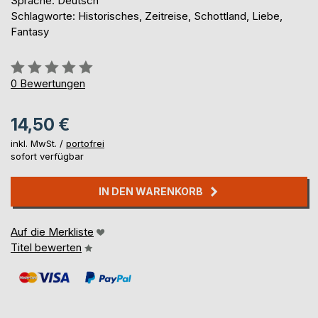
Sprache: Deutsch
Schlagworte: Historisches, Zeitreise, Schottland, Liebe,
Fantasy
Bewertung::
0%
0
Bewertungen
14,50 €
inkl. MwSt. /
portofrei
sofort verfügbar
IN DEN WARENKORB
Auf die Merkliste
Titel bewerten