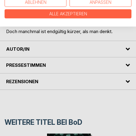
ABLEHNEN
ANPASSEN
kann, loszulassen und seinen eigenen Weg zu gehen - wo
immer er einen auch hinführen mag. Sechs Jahre, seitdem
ALLE AKZEPTIEREN
ich Kiran endgültig verlor.
Doch manchmal ist endgültig kürzer, als man denkt.
AUTOR/IN
PRESSESTIMMEN
REZENSIONEN
WEITERE TITEL BEI
BoD