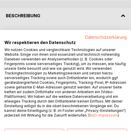
BESCHREIBUNG
Wenn man daran zurückdenkt, wie nah man einem
Datenschutzerklärung
Menschen gewesen ist, dann ist es beinahe unmöglich,
Wir respektieren den Datenschutz
weiterzumachen. Man sucht nach einer Erklärung dafür,
Wir nutzen Cookies und vergleichbare Technologien auf unserer
warum einem etwas so Wundervolles geschenkt wurde -
Website. Einige von ihnen sind essenziell und technisch notwendig.
nur, um es wieder zu verlieren.
Daneben verwenden wir Analysemethoden (z. B. Cookies oder
Fingerprints sowie serverseitiges Tracking), um zu messen, wie häufig
unsere Seite besucht und wie sie genutzt wird. Wir verwenden
Ein kitschiges Happyend war alles, was ich wollte. Eine
Trackingtechnologien zu Marketingzwecken und setzen hierzu
Seelenliebe, die sämtliche Hindernisse und Psychosen
serverseitiges Tracking sowie auch Drittanbieter ein, wodurch ggf.
überwindet - und zu einem Schokokeks hätte ich auch
geräteübergreifend Cookies, Fingerprints, Tracking-Pixel, IP-Adressen
sowie gehashte E-Mail-Adressen genutzt werden. Auf unserer Seite
nicht Nein gesagt. Was das Leben für mich plante, war
betten wir zudem Drittinhalte von anderen Anbietern ein (Video-
etwas vollkommen anderes. Eine Reise nach Schottland
Plattformen). Wir haben auf die weitere Datenverarbeitung und ein
und zu mir selbst. Eine Anstellung in einem Herrenhaus
etwaiges Tracking durch den Drittanbieter keinen Einfluss. Mit deiner
voller Neid und Intrigen. Und einen Fehler, den ich nicht
Einstellung willigst du in die oben beschriebenen Vorgänge ein. Du
kannst deine Einwilligung (z. B. im Footer unter „Privacy-Einstellungen“)
mehr rückgängig machen kann.
jederzeit mit Wirkung für die Zukunft widerrufen. (
BoD-Impressum
)
Sechs Jahre sind vergangen und lehrten mich, dass es
manchmal das Richtige und das Schwerste zugleich sein