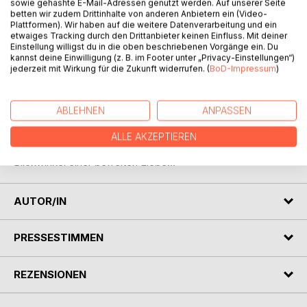
sowie gehashte E-Mail-Adressen genutzt werden. Auf unserer Seite
BESCHREIBUNG
betten wir zudem Drittinhalte von anderen Anbietern ein (Video-
Plattformen). Wir haben auf die weitere Datenverarbeitung und ein
etwaiges Tracking durch den Drittanbieter keinen Einfluss. Mit deiner
Ein Buch, auf das niemand gewartet hat und doch heute
Einstellung willigst du in die oben beschriebenen Vorgänge ein. Du
kannst deine Einwilligung (z. B. im Footer unter „Privacy-Einstellungen“)
von so manchem mehr denn je gebraucht werden könnte...
jederzeit mit Wirkung für die Zukunft widerrufen. (
BoD-Impressum
)
Mit ihrer erfrischenden und zugleich rührenden Lyrik sowie
zauberhaften Momentaufnahmen nimmt Sie ein gereift-
ABLEHNEN
ANPASSEN
verliebtes Autorenpaar mit auf die Reise durch das Leben.
Hier wird AUCH mit einem Augenzwinkern auf die kleinen
ALLE AKZEPTIEREN
und großen Dinge des Lebens geschaut - aus dem
Blickwinkel einer befreiten Liebe...
AUTOR/IN
PRESSESTIMMEN
REZENSIONEN