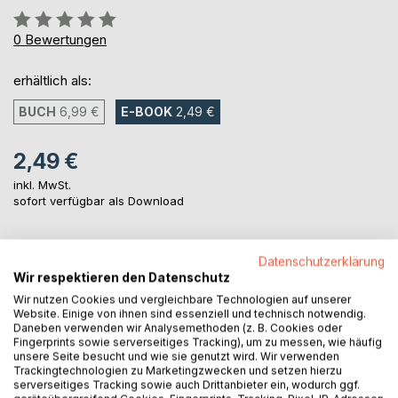
Bewertung::
0%
0
Bewertungen
erhältlich als:
BUCH
6,99 €
E-BOOK
2,49 €
2,49 €
inkl. MwSt.
sofort verfügbar als Download
Datenschutzerklärung
IN DEN WARENKORB
Wir respektieren den Datenschutz
Wir nutzen Cookies und vergleichbare Technologien auf unserer
Auf die Merkliste
Website. Einige von ihnen sind essenziell und technisch notwendig.
Daneben verwenden wir Analysemethoden (z. B. Cookies oder
Titel bewerten
Fingerprints sowie serverseitiges Tracking), um zu messen, wie häufig
unsere Seite besucht und wie sie genutzt wird. Wir verwenden
Trackingtechnologien zu Marketingzwecken und setzen hierzu
serverseitiges Tracking sowie auch Drittanbieter ein, wodurch ggf.