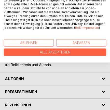
geräteübergreifend Cookies, Fingerprints, Tracking-Pixel, IP-Adressen
sowie gehashte E-Mail-Adressen genutzt werden. Auf unserer Seite
betten wir zudem Drittinhalte von anderen Anbietern ein (Video-
Plattformen). Wir haben auf die weitere Datenverarbeitung und ein
etwaiges Tracking durch den Drittanbieter keinen Einfluss. Mit deiner
BESCHREIBUNG
Einstellung willigst du in die oben beschriebenen Vorgänge ein. Du
kannst deine Einwilligung (z. B. im Footer unter „Privacy-Einstellungen“)
jederzeit mit Wirkung für die Zukunft widerrufen. (
BoD-Impressum
)
„Seelen essen Liebe gern“ ist bereits der vierte
Gedichtband der Autorin.
ABLEHNEN
ANPASSEN
In farbenfrohen Gleichnissen und gefühlvollen Zeilen
spricht die Autorin aus ihrer Seele und hilft damit anderen
ALLE AKZEPTIEREN
Seelen auf ihren lichtvollen Weg.
Marion Jana Goeritz lebt in Leipzig und folgt ihrer Berufung
als Reikilehrerin und Autorin.
AUTOR/IN
PRESSESTIMMEN
REZENSIONEN