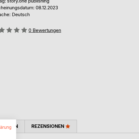
ag: story.one publishing
cheinungsdatum: 08.12.2023
ache: Deutsch
ertung::
0
Bewertungen
TIMMEN
REZENSIONEN
lärung