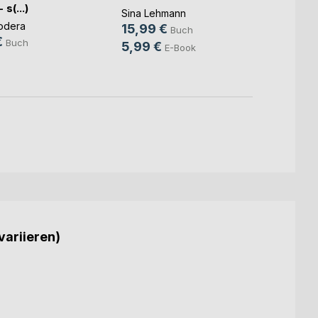
 s(...)
Sina Lehmann
Sabin
odera
15,99 €
20,0
Buch
€
Buch
5,99 €
8,99
E-Book
variieren)