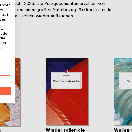
.
 mein Jahr 2023. Die Kurzgeschichten erzählen von
wenden
nd haben einen großen Naturbezug. Sie können in die
es
nutzt
 mit einem Lächeln wieder auftauchen.
tzen
owie
 zudem
 die
D
eter
nen
Wieder rollen die
Wellen r
d