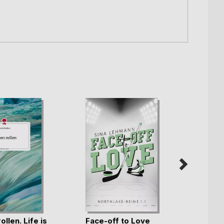
ollen. Life is
Face-off to Love
Harm