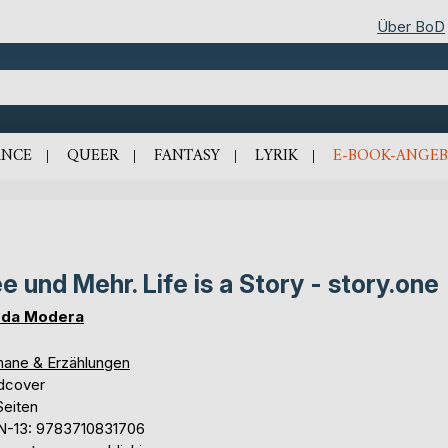
Über BoD
NCE
QUEER
FANTASY
LYRIK
E-BOOK-ANGEB
e und Mehr. Life is a Story - story.one
da Modera
ane & Erzählungen
dcover
Seiten
N-13: 9783710831706