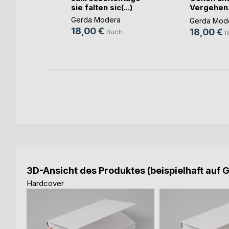
sie falten sic(...)
Vergehen. 
Stor(...)
Gerda Modera
Gerda Mod
h
18,00 €
18,00 €
Buch
B
ok
3D-Ansicht des Produktes (beispielhaft auf 
Hardcover