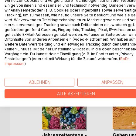
Wir nutzen Cookies und vergleichbare Technologien auf unserer Website
Berührendes, Bewegendes, Selbstironisches durch
Einige von ihnen sind essenziell und technisch notwendig. Daneben ver
Begegnungen und Orten am Wasser und anderswo u
wir Analysemethoden (z. B. Cookies oder Fingerprints sowie serverseitig
Tracking), um zu messen, wie häufig unsere Seite besucht und wie sie ge
Gefühlswelt der Autorin eintauchen und vielleicht
wird. Wir verwenden Trackingtechnologien zu Marketingzwecken und se
hierzu serverseitiges Tracking sowie auch Drittanbieter ein, wodurch ggf.
geräteübergreifend Cookies, Fingerprints, Tracking-Pixel, IP-Adressen s
gehashte E-Mail-Adressen genutzt werden. Auf unserer Seite betten wir
Drittinhalte von anderen Anbietern ein (Video-Plattformen). Wir haben auf
WEITERE TITEL BEI
Bo
weitere Datenverarbeitung und ein etwaiges Tracking durch den Drittanbi
keinen Einfluss. Mit deiner Einstellung willigst du in die oben beschriebe
Vorgänge ein. Du kannst deine Einwilligung (z. B. im Footer unter „Privacy-
Einstellungen“) jederzeit mit Wirkung für die Zukunft widerrufen. (
BoD-
Impressum
)
ABLEHNEN
ANPASSEN
ALLE AKZEPTIEREN
Jahreszeitentage -
Gehen un