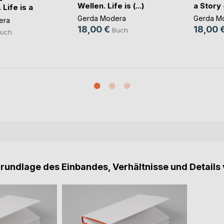
Wellen. Life is (...)
a Story -
Life is a
Gerda Modera
Gerda M
era
18,00 €
18,00 
Buch
uch
Grundlage des Einbandes, Verhältnisse und Details 