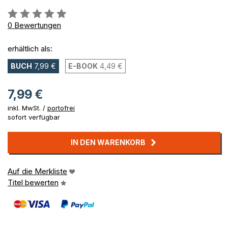
Bewertung::
0%
0
Bewertungen
erhältlich als:
BUCH
7,99 €
E-BOOK
4,49 €
7,99 €
inkl. MwSt. /
portofrei
sofort verfügbar
IN DEN WARENKORB
Auf die Merkliste
Titel bewerten