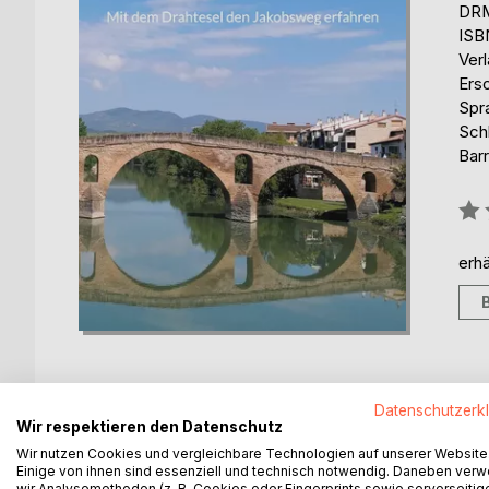
DRM
ISB
Ver
Ers
Spr
Schl
Barr
Bew
0%
erhä
Datenschutzerk
Wir respektieren den Datenschutz
BESCHREIBUNG
AUTOR/IN
PRESSES
Wir nutzen Cookies und vergleichbare Technologien auf unserer Website
Einige von ihnen sind essenziell und technisch notwendig. Daneben ver
wir Analysemethoden (z. B. Cookies oder Fingerprints sowie serverseitig