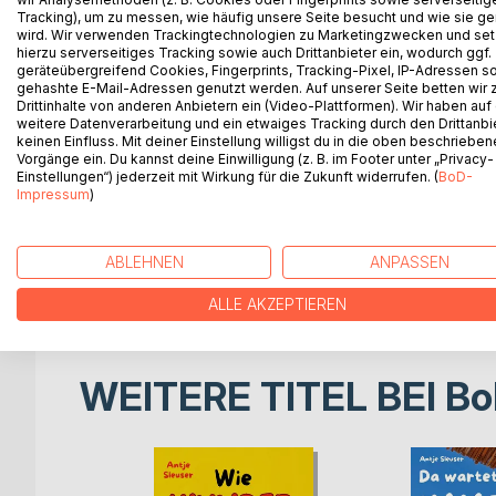
Sechs teils schon ergraute Radler werfen sich in
Tracking), um zu messen, wie häufig unsere Seite besucht und wie sie ge
Von der Haustür in Ahaus, im westlichen Münsterla
wird. Wir verwenden Trackingtechnologien zu Marketingzwecken und se
hierzu serverseitiges Tracking sowie auch Drittanbieter ein, wodurch ggf.
lange Tour durch die Niederlande, Belgien und F
geräteübergreifend Cookies, Fingerprints, Tracking-Pixel, IP-Adressen s
Camino Frances. Bei teils widrigen Wetterverhält
gehashte E-Mail-Adressen genutzt werden. Auf unserer Seite betten wir
blühende Landschaften und urbane Städte, über sc
Drittinhalte von anderen Anbietern ein (Video-Plattformen). Wir haben auf
weitere Datenverarbeitung und ein etwaiges Tracking durch den Drittanbi
mehr als tausend Jahren nach Santiago de Compost
keinen Einfluss. Mit deiner Einstellung willigst du in die oben beschriebe
Sattelfestigkeit und Pedaltreue überwinden sie 
Vorgänge ein. Du kannst deine Einwilligung (z. B. im Footer unter „Privacy-
fest, dass Radpilgern etwas anderes ist als nur R
Einstellungen“) jederzeit mit Wirkung für die Zukunft widerrufen. (
BoD-
Impressum
)
Der Autor erzählt unbefangen und manchmal augen
Legenden, Wegeerfahrungen in der Gruppe und emo
ABLEHNEN
ANPASSEN
Radwanderern Tipps. Das Buch soll die außergewöh
und all diejenigen ermuntern, die sich noch nich
ALLE AKZEPTIEREN
WEITERE TITEL BEI
Bo