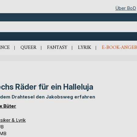
Über BoD
NCE
QUEER
FANTASY
LYRIK
E-BOOK-ANGEB
chs Räder für ein Halleluja
 dem Drahtesel den Jakobsweg erfahren
ix Büter
siker & Lyrik
UB
 MB