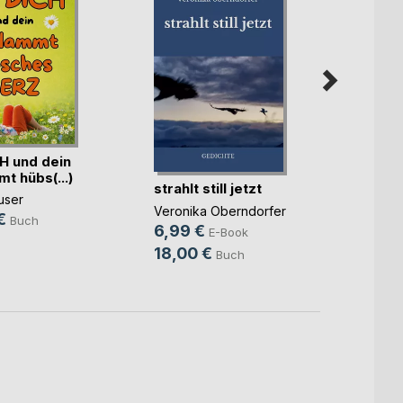
Moby-
H und dein
Der W
t hübs(...)
Herman
strahlt still jetzt
user
29,9
Veronika Oberndorfer
€
Buch
44,0
6,99 €
E-Book
18,00 €
Buch