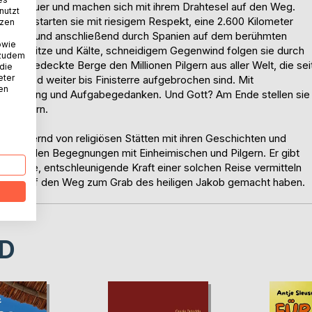
s Abenteuer und machen sich mit ihrem Drahtesel auf den Weg.
nutzt
nd aus starten sie mit riesigem Respekt, eine 2.600 Kilometer
tzen
rankreich und anschließend durch Spanien auf dem berühmten
owie
nissen, Hitze und Kälte, schneidigem Gegenwind folgen sie durch
 zudem
hneebedeckte Berge den Millionen Pilgern aus aller Welt, die sei
 die
eter
ela und weiter bis Finisterre aufgebrochen sind. Mit
nen
Erschöpfung und Aufgabegedanken. Und Gott? Am Ende stellen sie
adwandern.
zwinkernd von religiösen Stätten mit ihren Geschichten und
tionalen Begegnungen mit Einheimischen und Pilgern. Er gibt
nliche, entschleunigende Kraft einer solchen Reise vermitteln
t selbst auf den Weg zum Grab des heiligen Jakob gemacht haben.
D