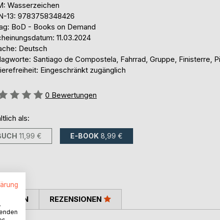
: Wasserzeichen
N-13: 9783758348426
lag: BoD - Books on Demand
cheinungsdatum: 11.03.2024
ache: Deutsch
agworte: Santiago de Compostela, Fahrrad, Gruppe, Finisterre, Pi
ierefreiheit: Eingeschränkt zugänglich
ertung::
0
Bewertungen
ltlich als:
BUCH
11,99 €
E-BOOK
8,99 €
lärung
TIMMEN
REZENSIONEN
.
wenden
es