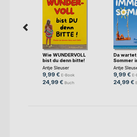
reskreis
Wie WUNDERVOLL
Da wartet
(...)
bist du denn bitte!
Sommer in
Antje Sleuser
Antje Sleus
9,99 €
9,99 €
ok
E-Book
E-
24,99 €
24,99 €
h
Buch