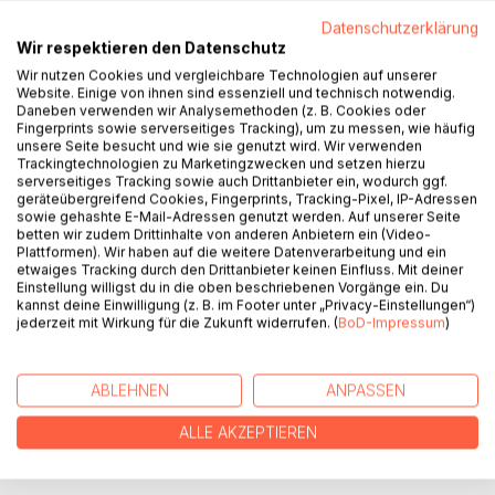
Datenschutzerklärung
Wir respektieren den Datenschutz
BESCHREIBUNG
Wir nutzen Cookies und vergleichbare Technologien auf unserer
Website. Einige von ihnen sind essenziell und technisch notwendig.
Daneben verwenden wir Analysemethoden (z. B. Cookies oder
Wer Peter Seibelt nicht kennt, und das sind die meisten,
Fingerprints sowie serverseitiges Tracking), um zu messen, wie häufig
unsere Seite besucht und wie sie genutzt wird. Wir verwenden
weiß auch nichts über die Tragödie, die ihn über fünfzig
Trackingtechnologien zu Marketingzwecken und setzen hierzu
Jahre seines Lebens verfolgt hat.
serverseitiges Tracking sowie auch Drittanbieter ein, wodurch ggf.
Pit Ferman kennt ihn. Denn er war es, der Peters Biografie
geräteübergreifend Cookies, Fingerprints, Tracking-Pixel, IP-Adressen
sowie gehashte E-Mail-Adressen genutzt werden. Auf unserer Seite
im Kriminalroman Schaafswinter aufgezeichnet hat. Der
betten wir zudem Drittinhalte von anderen Anbietern ein (Video-
Anlass, ihn zu besuchen, ist jedoch ein anderer. Peter
Plattformen). Wir haben auf die weitere Datenverarbeitung und ein
Seibelt stellt Lampen aus den Rahmen alter
etwaiges Tracking durch den Drittanbieter keinen Einfluss. Mit deiner
Einstellung willigst du in die oben beschriebenen Vorgänge ein. Du
Zimmerkachelöfen her, und solch eine Lampe wünschen
kannst deine Einwilligung (z. B. im Footer unter „Privacy-Einstellungen“)
sich Pit und seine Frau Eliza für ihr Haus.
jederzeit mit Wirkung für die Zukunft widerrufen. (
BoD-Impressum
)
Dabei ergibt sich aus Peters Erzählungen, dass seine
Tragödie vermutlich viel früher ihren Anfang genommen
hatte als selbst Pit wusste.
ABLEHNEN
ANPASSEN
ALLE AKZEPTIEREN
AUTOR/IN