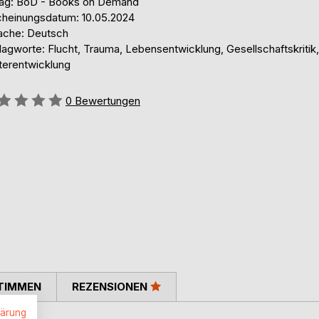
lag: BoD - Books on Demand
cheinungsdatum: 10.05.2024
ache: Deutsch
agworte: Flucht, Trauma, Lebensentwicklung, Gesellschaftskritik,
terentwicklung
ertung::
0
Bewertungen
TIMMEN
REZENSIONEN
lärung