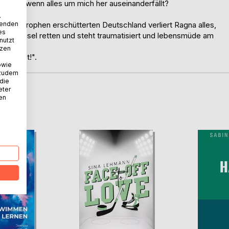
in ich, wenn alles um mich her auseinanderfällt?
.
wenden
akatastrophen erschütterten Deutschland verliert Ragna alles,
es
ochseeinsel retten und steht traumatisiert und lebensmüde am
nutzt
tzen
r "Jetzt!".
owie
 zudem
 die
eter
nen
D