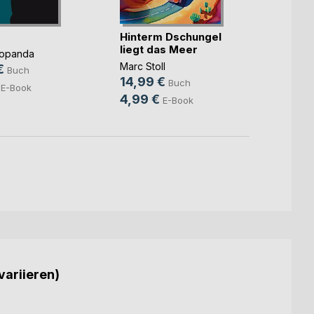
Hinterm Dschungel
Meist
liegt das Meer
Popanda
David 
Marc Stoll
€
10,9
Buch
14,99 €
Buch
E-Book
4,99 €
E-Book
variieren)