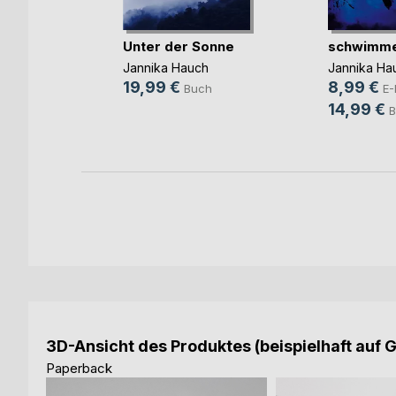
he Wort
Unter der Sonne
schwimme
e
Jannika Hauch
Jannika Ha
h
19,99 €
8,99 €
Buch
E-
ok
14,99 €
B
3D-Ansicht des Produktes (beispielhaft auf 
Paperback