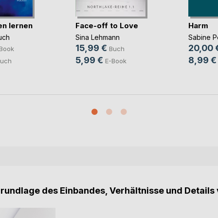
n lernen
Face-off to Love
Harm
uch
Sina Lehmann
Sabine 
15,99 €
20,00 
Book
Buch
5,99 €
8,99 €
uch
E-Book
Grundlage des Einbandes, Verhältnisse und Details 