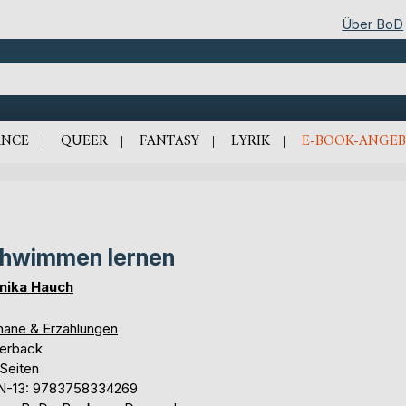
Über BoD
NCE
QUEER
FANTASY
LYRIK
E-BOOK-ANGEB
hwimmen lernen
nika Hauch
ane & Erzählungen
erback
 Seiten
N-13: 9783758334269