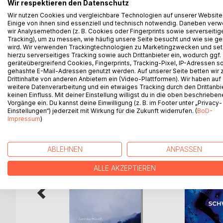
Wer bin ich im gesellschaftlichen Gefüge und wer b
Wir respektieren den Datenschutz
Wir nutzen Cookies und vergleichbare Technologien auf unserer Website
Einige von ihnen sind essenziell und technisch notwendig. Daneben ver
Auf der Flucht aus einem von Bürgerkrieg und Klim
wir Analysemethoden (z. B. Cookies oder Fingerprints sowie serverseitig
was sie liebte. Sie kann sich auf eine deutsche H
Tracking), um zu messen, wie häufig unsere Seite besucht und wie sie ge
Ende - oder am Anfang - eines neuen Lebens.
wird. Wir verwenden Trackingtechnologien zu Marketingzwecken und se
Es gibt "Früher" und "Ganz früher" aber es ist imme
hierzu serverseitiges Tracking sowie auch Drittanbieter ein, wodurch ggf.
geräteübergreifend Cookies, Fingerprints, Tracking-Pixel, IP-Adressen s
gehashte E-Mail-Adressen genutzt werden. Auf unserer Seite betten wir
Drittinhalte von anderen Anbietern ein (Video-Plattformen). Wir haben auf
weitere Datenverarbeitung und ein etwaiges Tracking durch den Drittanbi
keinen Einfluss. Mit deiner Einstellung willigst du in die oben beschriebe
WEITERE TITEL BEI
Bo
Vorgänge ein. Du kannst deine Einwilligung (z. B. im Footer unter „Privacy-
Einstellungen“) jederzeit mit Wirkung für die Zukunft widerrufen. (
BoD-
Impressum
)
ABLEHNEN
ANPASSEN
ALLE AKZEPTIEREN