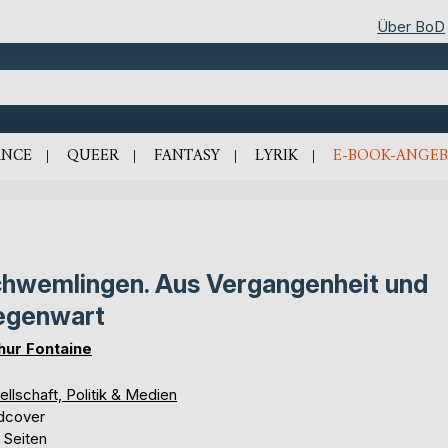
Über BoD
NCE
QUEER
FANTASY
LYRIK
E-BOOK-ANGEB
hwemlingen. Aus Vergangenheit und
egenwart
hur Fontaine
llschaft, Politik & Medien
dcover
 Seiten