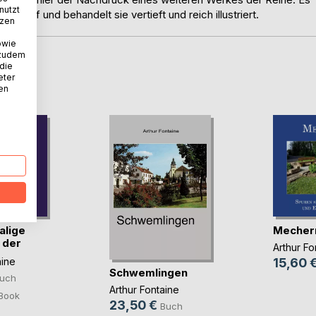
nutzt
te auf und behandelt sie vertieft und reich illustriert.
tzen
owie
 zudem
 die
D
eter
nen
alige
Mecher
 der
Arthur Fo
)
aine
15,60 
Schwemlingen
uch
Arthur Fontaine
Book
23,50 €
Buch