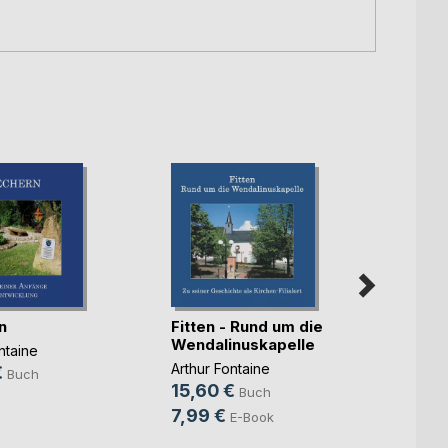
n
Fitten - Rund um die
Wendalinuskapelle
ntaine
Burg 
Arthur Fontaine
€
Buch
Montcl
15,60 €
Buch
Gro(...
Arthur
7,99 €
E-Book
12,8