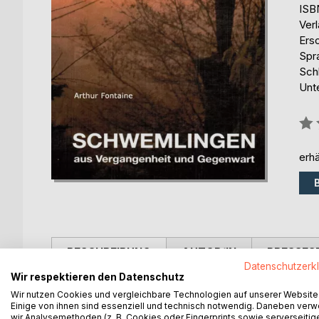
ISB
Ver
Ers
Spr
Sch
Unt
Bew
0%
erhä
BESCHREIBUNG
AUTOR/IN
PRESSES
Datenschutzerk
Wir respektieren den Datenschutz
Zwischen 1984 und 1994 ist eine ganze Reihe von
Wir nutzen Cookies und vergleichbare Technologien auf unserer Website
inzwischen alle vergriffen sind. Nachdem das ers
Einige von ihnen sind essenziell und technisch notwendig. Daneben ver
wir Analysemethoden (z. B. Cookies oder Fingerprints sowie serverseitig
der Erstausgabe wieder im Buchhandel erhältlich i