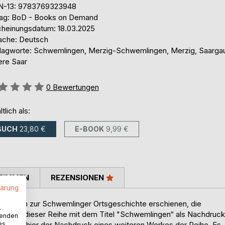
N-13: 9783769323948
lag: BoD - Books on Demand
cheinungsdatum: 18.03.2025
ache: Deutsch
lagworte: Schwemlingen, Merzig-Schwemlingen, Merzig, Saarga
ere Saar
ertung::
0
Bewertungen
ltlich als:
BUCH
23,80 €
E-BOOK
9,99 €
TIMMEN
REZENSIONEN
lärung
 Büchern zur Schwemlinger Ortsgeschichte erschienen, die
.
te Buch dieser Reihe mit dem Titel "Schwemlingen“ als Nachdruck
wenden
es
st, folgt hier der Nachdruck eines weiteren Werkes der Reihe. Es