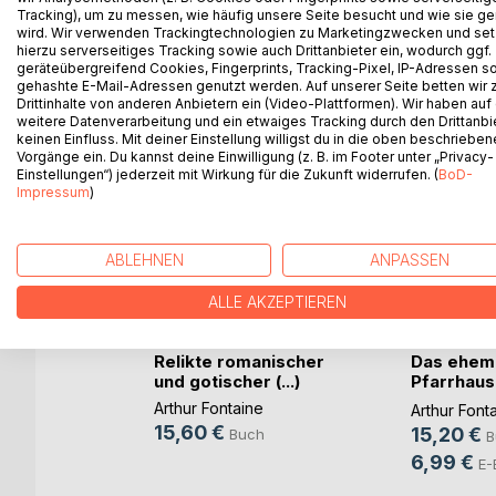
Tracking), um zu messen, wie häufig unsere Seite besucht und wie sie ge
greift 16 interessante Einzelthemen der Ortsgeschich
wird. Wir verwenden Trackingtechnologien zu Marketingzwecken und se
hierzu serverseitiges Tracking sowie auch Drittanbieter ein, wodurch ggf.
geräteübergreifend Cookies, Fingerprints, Tracking-Pixel, IP-Adressen s
gehashte E-Mail-Adressen genutzt werden. Auf unserer Seite betten wir
Drittinhalte von anderen Anbietern ein (Video-Plattformen). Wir haben auf
WEITERE TITEL BEI
Bo
weitere Datenverarbeitung und ein etwaiges Tracking durch den Drittanbi
keinen Einfluss. Mit deiner Einstellung willigst du in die oben beschriebe
Vorgänge ein. Du kannst deine Einwilligung (z. B. im Footer unter „Privacy-
Einstellungen“) jederzeit mit Wirkung für die Zukunft widerrufen. (
BoD-
Impressum
)
ABLEHNEN
ANPASSEN
ALLE AKZEPTIEREN
Relikte romanischer
Das ehem
lerei
und gotischer (...)
Pfarrhaus
zw(...)
ehemal(...
Arthur Fontaine
e
Arthur Font
15,60 €
15,20 €
Buch
h
B
6,99 €
ok
E-