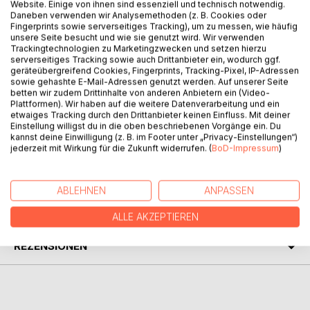
Der Traum von der Auswanderung ist heute so aktuell wie
Website. Einige von ihnen sind essenziell und technisch notwendig.
nie zuvor. Lohnt es sich, für diesen Traum, dem hektischen
Daneben verwenden wir Analysemethoden (z. B. Cookies oder
Fingerprints sowie serverseitiges Tracking), um zu messen, wie häufig
Berufsleben den Rücken zuzukehren? Die Autorin ging
unsere Seite besucht und wie sie genutzt wird. Wir verwenden
dieses Risiko ein. In dichten, humorvollen und manchmal
Trackingtechnologien zu Marketingzwecken und setzen hierzu
auch nachdenklich stimmenden Bildern, beschreibt sie
serverseitiges Tracking sowie auch Drittanbieter ein, wodurch ggf.
geräteübergreifend Cookies, Fingerprints, Tracking-Pixel, IP-Adressen
vierzig Jahre ihres Pionieralltags in der schwedischen
sowie gehashte E-Mail-Adressen genutzt werden. Auf unserer Seite
Wildnis. Hat sich der Sprung in ein anderes Leben gelohnt?
betten wir zudem Drittinhalte von anderen Anbietern ein (Video-
Dies ist ein Buch, das nicht nur durch ungewöhnliche
Plattformen). Wir haben auf die weitere Datenverarbeitung und ein
etwaiges Tracking durch den Drittanbieter keinen Einfluss. Mit deiner
Einsichten, sondern auch durch Farbe und Lebendigkeit
Einstellung willigst du in die oben beschriebenen Vorgänge ein. Du
seiner zahlreichen Bildillustrationen besticht.
kannst deine Einwilligung (z. B. im Footer unter „Privacy-Einstellungen“)
jederzeit mit Wirkung für die Zukunft widerrufen. (
BoD-Impressum
)
AUTOR/IN
ABLEHNEN
ANPASSEN
PRESSESTIMMEN
ALLE AKZEPTIEREN
REZENSIONEN