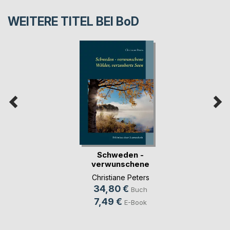
WEITERE TITEL BEI
BoD
Schweden -
verwunschene
Wälder, ve(...)
Christiane Peters
34,80 €
Buch
7,49 €
E-Book