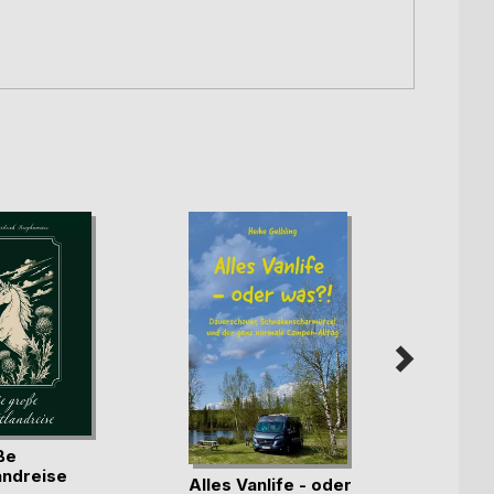
ße
Irland
andreise
Alles Vanlife - oder
Franz 