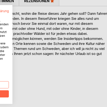
TIMMEN
REZENSIONEN
lärung
en noch nicht, wohin die Reise dieses Jahr gehen soll? Dann fahre
 Schweden. In diesem Reiseführer kriegen Sie alles rund um
.
erden, noch bevor Sie einmal dort waren, nur mit diesem
wenden
Egal ob mit oder ohne Hund, mit oder ohne Kinder, in diesem
es
nutzt
en und prachtvoller Wälder ist für jeden etwas dabei.
tzen
be auch ermöglichen können, werden Sie Insidertipps bekommen.
önsten Orte kennen sowie die Schweden und ihre Kultur näher
owie
 zudem
weitere Themen rund um Schweden, aber ich will ja nicht zu viel
 die
ch kann Ihnen jetzt schon sagen: Ihr nächster Urlaub ist so gut
eter
nen