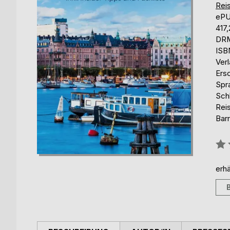
Reis
eP
417
DRM
ISB
Ver
Ers
Spr
Sch
Rei
Barr
Bew
0%
erhä