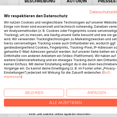
BESCHREIBUNG
AUTOR/IN
PRESSES
Datenschutzerk
Bald sind Ferien. Der Urlaub beginnt und Sie wiss
Wir respektieren den Datenschutz
Sie doch nach Skandinavien! Genauer gesagt nach
Wir nutzen Cookies und vergleichbare Technologien auf unserer Website
Schweden erzählt und ich verspreche Ihnen, Sie w
Einige von ihnen sind essenziell und technisch notwendig. Daneben ver
Reiseführer das Land lieben und schätzen lernen. 
wir Analysemethoden (z. B. Cookies oder Fingerprints sowie serverseitig
Tracking), um zu messen, wie häufig unsere Seite besucht und wie sie ge
wunder-schönen Land voller Flüsse, glänzender Se
wird. Wir verwenden Trackingtechnologien zu Marketingzwecken und se
Damit Sie sich den schönsten Urlaub aller Urlau
hierzu serverseitiges Tracking sowie auch Drittanbieter ein, wodurch ggf.
Außerdem werden Sie am Ende des Buches die sch
geräteübergreifend Cookies, Fingerprints, Tracking-Pixel, IP-Adressen s
gehashte E-Mail-Adressen genutzt werden. Auf unserer Seite betten wir
kennengelernt haben. Natürlich erwarten Sie noch 
Drittinhalte von anderen Anbietern ein (Video-Plattformen). Wir haben auf
verraten. Also schauen Sie doch einfach mal rein. I
weitere Datenverarbeitung und ein etwaiges Tracking durch den Drittanbi
wie gebucht.
keinen Einfluss. Mit deiner Einstellung willigst du in die oben beschriebe
Vorgänge ein. Du kannst deine Einwilligung (z. B. im Footer unter „Privacy-
Einstellungen“) jederzeit mit Wirkung für die Zukunft widerrufen. (
BoD-
Impressum
)
Das erwartet Sie:
ABLEHNEN
ANPASSEN
-Alles Wichtige vor dem Reiseantritt
-Schweden, ein wunderschönes Land
ALLE AKZEPTIEREN
-Die besten Insider-Tipps und Besonderheiten
-Wie Sie bares Geld sparen können