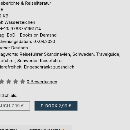
eberichte & Reiseliteratur
UB
,2 KB
: Wasserzeichen
N-13: 9783751961714
lag: BoD - Books on Demand
cheinungsdatum: 07.04.2020
ache: Deutsch
lagworte: Reiseführer Skandinavien, Schweden, Travelguide,
sefuhrer, Schweden Reiseführer
ierefreiheit: Eingeschränkt zugänglich
ertung::
0
Bewertungen
ltlich als:
BUCH
7,99 €
E-BOOK
2,99 €