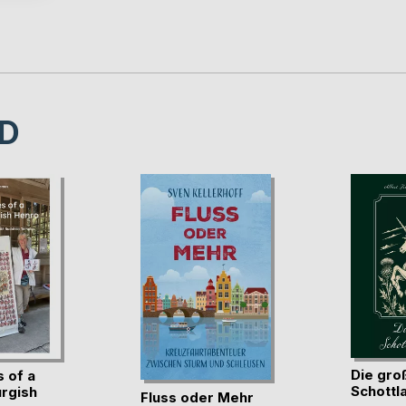
D
Die gro
 of a
Schottl
rgish
Fluss oder Mehr