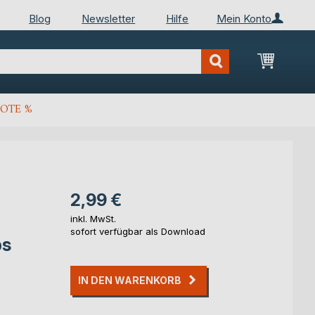
Blog
Newsletter
Hilfe
Mein Konto
Mein Wa
OTE %
2,99 €
inkl. MwSt.
sofort verfügbar als Download
ps
IN DEN WARENKORB