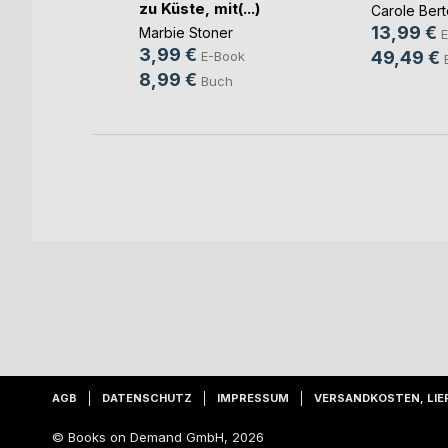
Henro
zu Küste, mit(...)
unow
Carole Ber
13,99 €
Marbie Stoner
ok
E
3,99 €
49,49 €
E-Book
h
8,99 €
Buch
AGB
DATENSCHUTZ
IMPRESSUM
VERSANDKOSTEN, LIE
© Books on Demand GmbH, 2026