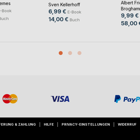
Albert Fr
temes
Sven Kellerhoff
Brogham
6,99 €
-Book
E-Book
9,99 €
14,00 €
Buch
Buch
58,00 
FERUNG & ZAHLUNG
HILFE
PRIVACY-EINSTELLUNGEN
WIDERRUF