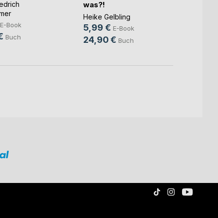
iedrich
was?!
Brauns
mer
9,99
Heike Gelbling
E-Book
5,99 €
45,0
E-Book
€
Buch
24,90 €
Buch