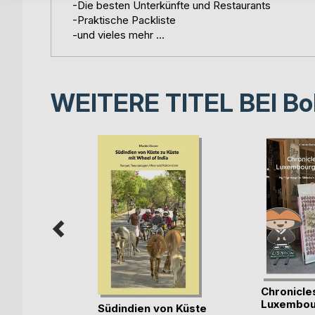
-Die besten Unterkünfte und Restaurants
-Praktische Packliste
-und vieles mehr ...
WEITERE TITEL BEI
Bo
ple zum
Chronicles
 dur(...)
Luxembou
Südindien von Küste