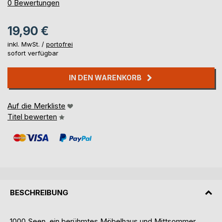
0%
0
Bewertungen
19,90 €
inkl. MwSt. /
portofrei
sofort verfügbar
IN DEN WARENKORB
Auf die Merkliste
Titel bewerten
BESCHREIBUNG
1000 Seen, ein berühmtes Möbelhaus und Mittsommer.