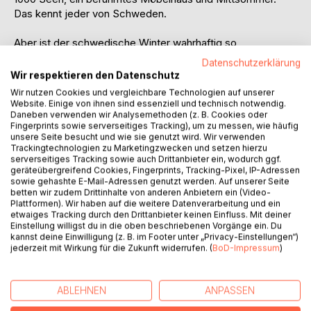
Das kennt jeder von Schweden.
Aber ist der schwedische Winter wahrhaftig so
unbarmherzig, wie sein Ruf uns glauben lässt?
Datenschutzerklärung
Geht die Sonne im Sommer tatsächlich nicht unter?
Wir respektieren den Datenschutz
Und was ist nun die fünfte Jahreszeit, wenn die Schweden
Wir nutzen Cookies und vergleichbare Technologien auf unserer
doch kein Karneval feiern?
Website. Einige von ihnen sind essenziell und technisch notwendig.
Daneben verwenden wir Analysemethoden (z. B. Cookies oder
Fingerprints sowie serverseitiges Tracking), um zu messen, wie häufig
unsere Seite besucht und wie sie genutzt wird. Wir verwenden
5 Jahre lang lebte die Autorin in Schweden und lernte
Trackingtechnologien zu Marketingzwecken und setzen hierzu
dieses fantastische Land kennen und lieben.
serverseitiges Tracking sowie auch Drittanbieter ein, wodurch ggf.
geräteübergreifend Cookies, Fingerprints, Tracking-Pixel, IP-Adressen
sowie gehashte E-Mail-Adressen genutzt werden. Auf unserer Seite
Dieses Buch gibt einen kleinen Einblick in den Alltag, zeigt
betten wir zudem Drittinhalte von anderen Anbietern ein (Video-
die Natur im Jahresverlauf und weckt unweigerlich die
Plattformen). Wir haben auf die weitere Datenverarbeitung und ein
etwaiges Tracking durch den Drittanbieter keinen Einfluss. Mit deiner
Sehnsucht, sich auf und davon zu machen, um dieses
Einstellung willigst du in die oben beschriebenen Vorgänge ein. Du
zauberhafte Land selbst kennenzulernen. Und wer weiß?
kannst deine Einwilligung (z. B. im Footer unter „Privacy-Einstellungen“)
Vielleicht begegnet man auch einem Elch oder einem
jederzeit mit Wirkung für die Zukunft widerrufen. (
BoD-Impressum
)
Rentier.
ABLEHNEN
ANPASSEN
AUTOR/IN